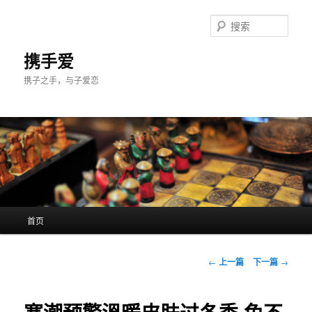
跳
至
搜
主
索
内
携手爱
容
携子之手，与子爱恋
区
域
主
首页
页
文
←
上一篇
下一篇
→
章
导
航