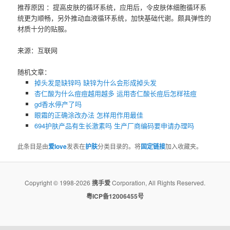
推荐原因 ：提高皮肤的循环系统，应用后，令皮肤体细胞循环系
统更为顺畅，另外推动血液循环系统，加快基础代谢。颇具弹性的
材质十分的贴服。
来源：互联网
随机文章：
掉头发是缺锌吗 缺锌为什么会形成掉头发
杏仁酸为什么痘痘越用越多 运用杏仁酸长痘后怎样祛痘
gd香水停产了吗
眼霜的正确涂改办法 怎样用作用最佳
694护肤产品有生长激素吗 生产厂商编码要申请办理吗
此条目是由
爱love
发表在
护肤
分类目录的。将
固定链接
加入收藏夹。
Copyright © 1998-2026
携手爱
Corporation, All Rights Reserved.
粤ICP备12006455号