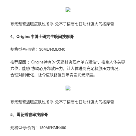
寒潮预警溫暖皮肤过冬季 免不了倩碧七日功能强大的按摩膏
4、Origins韦博士研究生晚间按摩膏
规格型号/价钱：30ML/RMB340
推荐原因 ：Origins特有的“天然针灸理疗单方精油”，推拿人体关键
穴位，能够 协助心身释放压力，让人体进到充足释放压力情况，
合理对耐老化，让令皮肤修复到年青圆润光泽度。
寒潮预警溫暖皮肤过冬季 免不了倩碧七日功能强大的按摩膏
5、雪花秀睿率按摩膏
规格型号/价钱：180Ml/RMB490