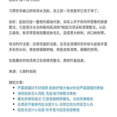
习惯性早晨立即用清水洗脸，总之前一天夜里早已洗干净了。
剖析：肌肤历经一整夜的基础代谢，实际上并不和你所想像的那麼
整洁，只是用冷水怎样能彻底消除?假如污渍沒有清理整洁，以后
又画妆，就非常容易阻塞皮肤毛孔，造成黑头粉刺、闭口粉刺等。
恰当的作法是：应用洗面奶洁面，在完全清理的另外给与皮肤丰富
多彩的水份，使皮肤镇静舒服，修复皮肤清爽、细嫩的觉得。
在瓶塞处的残渍用卫生纸擦洗整洁，再把外盖扭紧。
来源：七丽时尚网
随机文章：
芦荟面膜好不好用呢 肌肤护理大咖对你说芦荟面膜的密秘
油性肌肤怎么洗脸 洗走油污做整洁美肤
睫毛有哪些画法 打造卷翘稠密睫毛，出现完美眼妆
去黑痣不留疤的办法是什么 去除比较大的痣怎么办
短发合适什么妆容 秋冬鬼马短发妆容教程