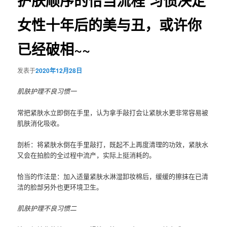
护肤顺序的恰当流程 习惯决定
女性十年后的美与丑，或许你
已经破相~~
发表于
2020年12月28日
肌肤护理不良习惯一
常把紧肤水立即倒在手里，认为拿手敲打会让紧肤水更非常容易被
肌肤消化吸收。
剖析：将紧肤水倒在手里敲打，既起不上再度清理的功效，紧肤水
又会在拍脸的全过程中流产，实际上挺消耗的。
恰当的作法是：加入适量紧肤水淋湿卸妆棉后，缓缓的擦抹在已清
洁的脸部另外也更环境卫生。
肌肤护理不良习惯二