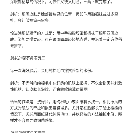
涂眼部精华的情况下，习惯性又快又用劲，三两下就完成了。
剖析：眼周皮肤是脸部最敏感的位置，假如你用劲擦抹或过多牵
扯，会让皱褶愈来愈多。
恰当涂眼部精华的方式是：用中手指指腹柔和擦抹于眼周四周皮
肤。姿势要慢要轻，可在眼周四周轻轻地点弹，并沿着一定方位稍
做推拿。
肌肤护理不良习惯三
每一次洗好脸后，会用纯棉毛巾擦拭脸部的水份。
剖析：不光滑的纯棉毛巾在鲜嫩的肌肤上搓揉，不仅会损害并刺激
性肌肤，让皮肤长皱纹，还会继续隐藏病菌呢!
恰当的作法是：洗好脸，用纯棉毛巾或面纸将水按干，相比擦拭的
方式对肌肤的牵扯和损害要轻得多。尤其是在脸部长了脸上痘痘的
情况下，务必用面纸替代纯棉毛巾，并以轻按的方法抽掉水份，那
样才不容易导致细菌感染。
肌肤护理不良习惯四