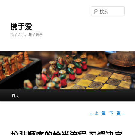
跳
至
搜
主
索
内
携手爱
容
携子之手，与子爱恋
区
域
主
首页
页
文
←
上一篇
下一篇
→
章
导
航