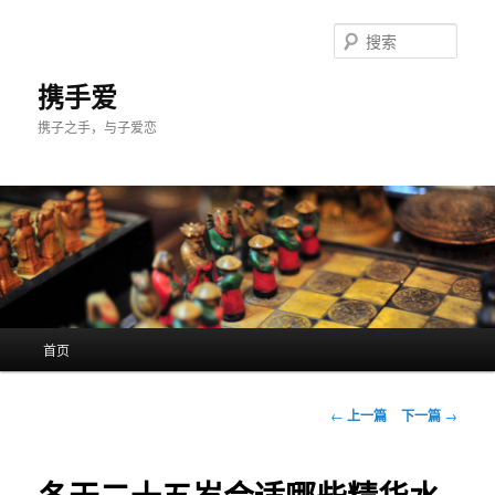
跳
至
搜
主
索
内
携手爱
容
携子之手，与子爱恋
区
域
主
首页
页
文
←
上一篇
下一篇
→
章
导
航