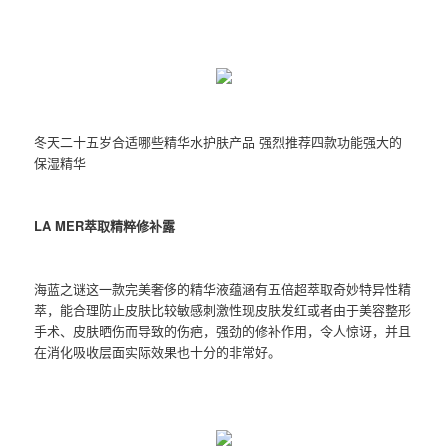
冬天二十五岁合适哪些精华水护肤产品 强烈推荐四款功能强大的
保湿精华
LA MER萃取精粹修补露
海蓝之谜这一款完美奢侈的精华液蕴涵有五倍超萃取奇妙特异性精
萃，能合理防止皮肤比较敏感刺激性现皮肤发红或者由于美容整形
手术、皮肤晒伤而导致的伤疤，强劲的修补作用，令人惊讶，并且
在消化吸收层面实际效果也十分的非常好。