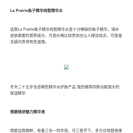
La Prairie鱼子精华纯皙精华水
这款La Prairie鱼子精华纯皙精华水是十分稀缺的鱼子精华，填补
皮肤需要的营养成分，可是价格比较贵到也让人瞠目结舌，可是毫
无疑问贵得有些道理。
冬天二十五岁合适哪些精华水护肤产品 强烈推荐四款功能强大的
保湿精华
倩碧焕妍魅力精华液
倩碧这款精粹，有着三合一的作用，可三管齐下、多方位地昼夜维