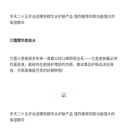
冬天二十五岁合适哪些精华水护肤产品 强烈推荐四款功能强大的
保湿精华
兰蔻精华柔肤水
兰蔻小黑瓶很多年来一直都以好口碑而而出名——它是皮肤最必须
的基底液，能给你在肌肤护理前的内搭、推动事后护肤品消化吸
收，可简直难能可贵的好精粹哦！
冬天二十五岁合适哪些精华水护肤产品 强烈推荐四款功能强大的
保湿精华