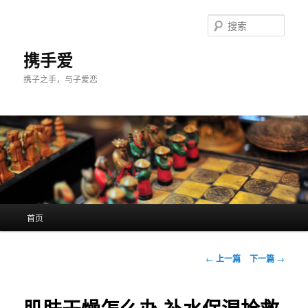
跳
至
搜
主
索
内
携手爱
容
携子之手，与子爱恋
区
域
主
首页
页
文
←
上一篇
下一篇
→
章
导
航