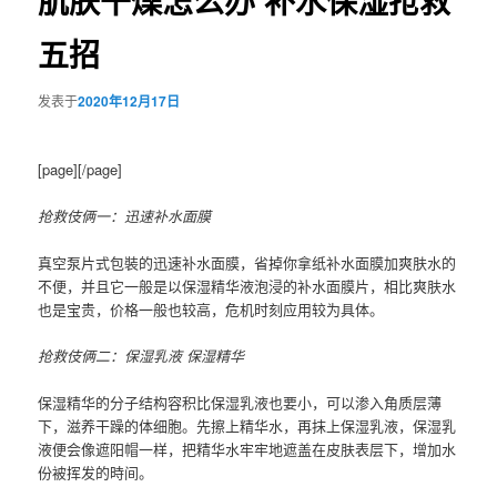
肌肤干燥怎么办 补水保湿抢救
五招
发表于
2020年12月17日
[page][/page]
抢救伎俩一：迅速补水面膜
真空泵片式包裝的迅速补水面膜，省掉你拿纸补水面膜加爽肤水的
不便，并且它一般是以保湿精华液泡浸的补水面膜片，相比爽肤水
也是宝贵，价格一般也较高，危机时刻应用较为具体。
抢救伎俩二：保湿乳液 保湿精华
保湿精华的分子结构容积比保湿乳液也要小，可以渗入角质层薄
下，滋养干躁的体细胞。先擦上精华水，再抹上保湿乳液，保湿乳
液便会像遮阳帽一样，把精华水牢牢地遮盖在皮肤表层下，增加水
份被挥发的時间。