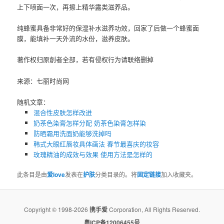
上下喷面一次，再擦上精华露类滋养品。
纯蜂蜜具备非常好的保湿补水滋养功效，回家了后做一个蜂蜜面
膜，能填补一天外流的水份，滋养皮肤。
著作权归原創者全部，若有侵权行为请联络删掉
来源：七丽时尚网
随机文章：
混合性皮肤怎样改进
奶茶色染膏怎样分配 奶茶色染膏怎样染
防晒霜用洗面奶能够洗掉吗
韩式大眼红唇妆具体画法 春节最喜庆的妆容
玫瑰精油的成效与效果 使用方法是怎样的
此条目是由
爱love
发表在
护肤
分类目录的。将
固定链接
加入收藏夹。
Copyright © 1998-2026
携手爱
Corporation, All Rights Reserved.
粤ICP备12006455号