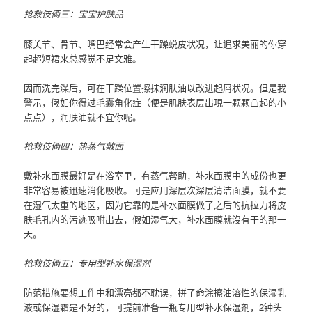
抢救伎俩三：宝宝护肤品
膝关节、骨节、嘴巴经常会产生干躁蜕皮状况，让追求美丽的你穿
起超短裙来总感觉不足文雅。
因而洗完澡后，可在干躁位置擦抹润肤油以改进起屑状况。但是我
警示，假如你得过毛囊角化症（便是肌肤表层出現一颗颗凸起的小
点点），润肤油就不宜你呢。
抢救伎俩四：热蒸气敷面
敷补水面膜最好是在浴室里，有蒸气帮助，补水面膜中的成份也更
非常容易被迅速消化吸收。可是应用深层次深层清洁面膜，就不要
在湿气太重的地区，因为它靠的是补水面膜做了之后的抗拉力将皮
肤毛孔内的污迹吸咐出去，假如湿气大，补水面膜就沒有干的那一
天。
抢救伎俩五：专用型补水保湿剂
防范措施要想工作中和漂亮都不耽误，拼了命涂擦油溶性的保湿乳
液或保湿霜是不好的，可提前准备一瓶专用型补水保湿剂，2钟头