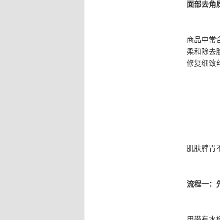
面部去角
商品中常
柔和除去
修复细致
肌肤脾胃
流程一：
用带有水