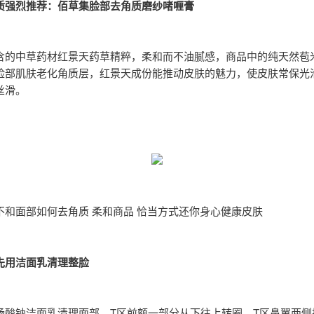
质强烈推荐：佰草集脸部去角质磨纱啫喱膏
含的中草药材红景天药草精粹，柔和而不油腻感，商品中的纯天然苞
脸部肌肤老化角质层，红景天成份能推动皮肤的魅力，使皮肤常保光
丝滑。
不和面部如何去角质 柔和商品 恰当方式还你身心健康皮肤
先用洁面乳清理整脸
杨酸钠洁面乳清理面部，T区前额一部分从下往上转圈，T区鼻翼两侧