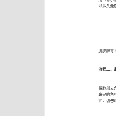
以鼻头最
肌肤脾胃
流程二、
将脸部去
鼻尖的角
钟，切勿