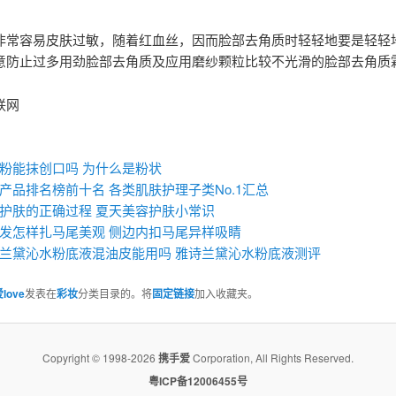
非常容易皮肤过敏，随着红血丝，因而脸部去角质时轻轻地要是轻轻
意防止过多用劲脸部去角质及应用磨纱颗粒比较不光滑的脸部去角质
联网
：
粉能抹创口吗 为什么是粉状
产品排名榜前十名 各类肌肤护理子类No.1汇总
护肤的正确过程 夏天美容护肤小常识
发怎样扎马尾美观 侧边内扣马尾异样吸睛
兰黛沁水粉底液混油皮能用吗 雅诗兰黛沁水粉底液测评
love
发表在
彩妆
分类目录的。将
固定链接
加入收藏夹。
Copyright © 1998-2026
携手爱
Corporation, All Rights Reserved.
粤ICP备12006455号