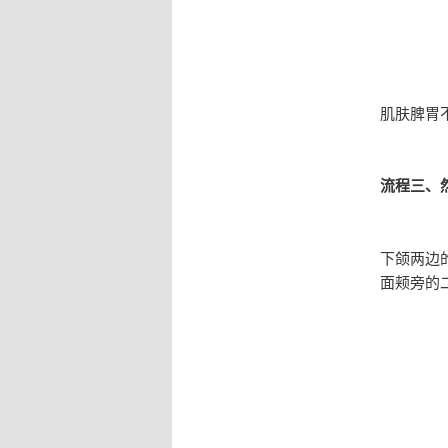
肌肤脾胃
流程三、
下颌两边
面颊旁的