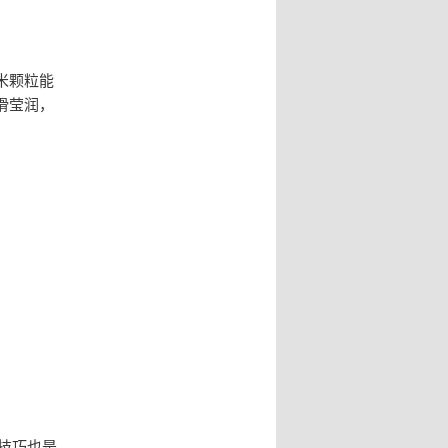
米颗粒能
滑莹润，
技巧也是