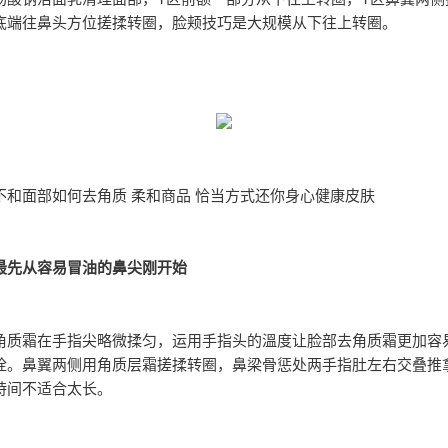
底端往鼻头方位搓揉转圈，脸颊技巧是大规模从下往上转圈。
不和面部如何去角质 柔和商品 恰当方式还你身心健康皮肤
最先从容易冒油的鼻尖刚开始
角质霜在手指尖略微揉匀，运用手指头的溫度让脸部去角质霜更加容
栓。鼻翼两侧用角质层霜搓揉转圈，鼻梁骨惩处两手指肚左右交叠推拿
時间不适合太长。