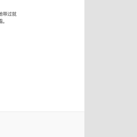
地带过就
霜。