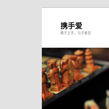
跳
至
主
携手爱
内
携子之手，与子爱恋
容
区
域