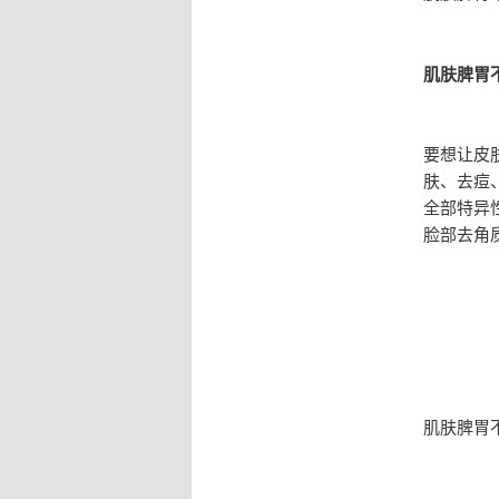
肌肤脾胃
要想让皮
肤、去痘
全部特异
脸部去角
肌肤脾胃