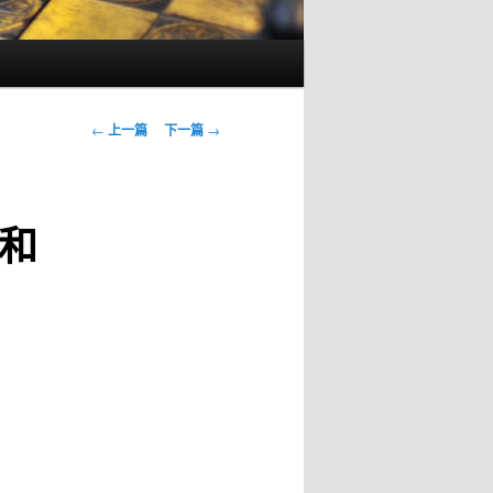
文
←
上一篇
下一篇
→
章
导
航
和