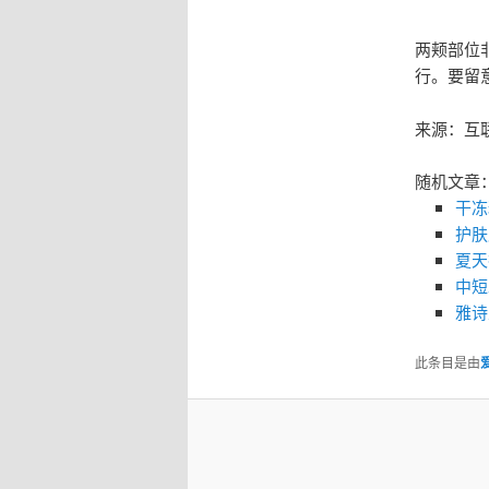
两颊部位
行。要留
来源：互
随机文章
干冻
护肤
夏天
中短
雅诗
此条目是由
爱