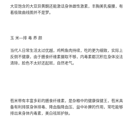
大豆饱含的大豆异黄酮还能激话身体雌性激素，丰胸美乳瘦腰，有
着极致曲线图并不是梦。
玉 米—排 毒 养 颜
当代人日常生活太过优越，鸡鸭鱼肉持续，吃的更为细致，实际上
反倒不健康，由于膳食纤维素摄取不够，内毒素都沉积在身体没法
清除，脸色不太好还起斑，自然老气。
苞米带有丰富多彩的膳食纤维素，是杂粮中的健康保健王，苞米具
备有利排尿身体排毒、降血脂降血压、益中补脾的作用，常吃能够
排出来身体内毒素，美白祛斑护肤。