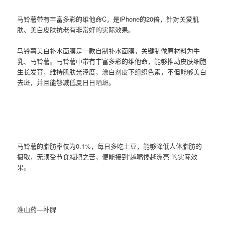
马铃薯带有丰富多彩的维他命C，是iPhone的20倍，针对关爱肌
肤、美白皮肤抗老有非常好的实际效果。
马铃薯美白补水面膜是一款自制补水面膜，关键制做原材料为牛
乳、马铃薯。马铃薯中带有丰富多彩的维他命，能够推动皮肤细胞
生长发育，维持肌肤光泽度，漂白剂皮下组织色素，不但能够美白
去斑，并且能够减低夏日日晒斑。
马铃薯的脂肪率仅为0.1%，每日多吃土豆，能够降低人体脂肪的
摄取，无须受节食减肥之苦，便能接到“越嘴馋越漂亮”的实际效
果。
淮山药—补脾