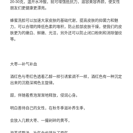
20-30克，温开水冲服，就可增强抵抗力，滋容美容养颜，使女性
朋友们更健康更漂亮。
蜂蜜洗脸可以加速大家皮肤的基础代谢，提高皮肤的抑菌力和魅
力，可以合理的降低色素的堆积，防止脸部皮肤干燥，使我们的皮
肤更为的嫩白、鲜嫩、光洁，另外还可以防止闭口粉刺和消除皱纹
等。
大枣—补气补血
酒红色与枣红色透着乙醇一样引诱紫调不一样，酒红色有一种沉定
出来的沉稳深褐色主旋律。
甜，伴随着煮泡渐渐地释放，侵润心身。
明白善待自己的女性，在秋冬季滋补养生季，
会放入几颗大枣、一撮剁碎的黄芩，
泡茶或熬汤，补气血也填补了原气。