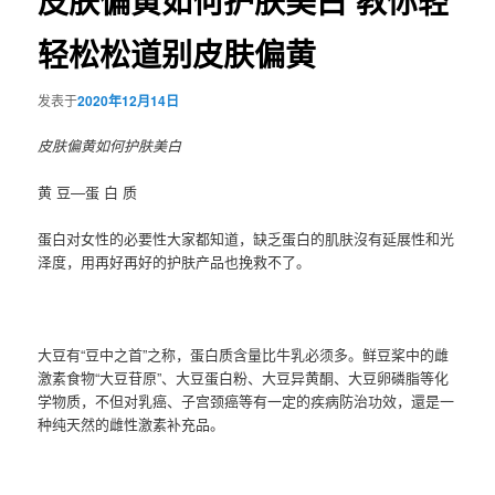
皮肤偏黄如何护肤美白 教你轻
轻松松道别皮肤偏黄
发表于
2020年12月14日
皮肤偏黄如何护肤美白
黄 豆—蛋 白 质
蛋白对女性的必要性大家都知道，缺乏蛋白的肌肤沒有延展性和光
泽度，用再好再好的护肤产品也挽救不了。
大豆有“豆中之首”之称，蛋白质含量比牛乳必须多。鲜豆桨中的雌
激素食物“大豆苷原”、大豆蛋白粉、大豆异黄酮、大豆卵磷脂等化
学物质，不但对乳癌、子宫颈癌等有一定的疾病防治功效，還是一
种纯天然的雌性激素补充品。