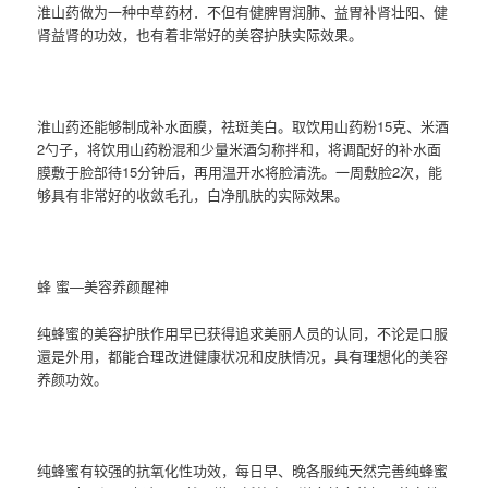
淮山药做为一种中草药材．不但有健脾胃润肺、益胃补肾壮阳、健
肾益肾的功效，也有着非常好的美容护肤实际效果。
淮山药还能够制成补水面膜，祛斑美白。取饮用山药粉15克、米酒
2勺子，将饮用山药粉混和少量米酒匀称拌和，将调配好的补水面
膜敷于脸部待15分钟后，再用温开水将脸清洗。一周敷脸2次，能
够具有非常好的收敛毛孔，白净肌肤的实际效果。
蜂 蜜—美容养颜醒神
纯蜂蜜的美容护肤作用早已获得追求美丽人员的认同，不论是口服
還是外用，都能合理改进健康状况和皮肤情况，具有理想化的美容
养颜功效。
纯蜂蜜有较强的抗氧化性功效，每日早、晚各服纯天然完善纯蜂蜜