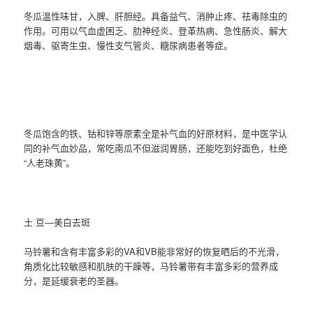
冬瓜温性味甘，入脾、肝胆经。具备益气、消肿止疼、祛毒除虫的
作用。可用以气血虚困乏、肋神经炎、登革热病、急性肠炎、解大
烟毒、驱寄生虫、慢性支气管炎、糖尿病患者等症。
冬瓜饱含的铁、钴和锌等原素全是补气血的好原材料，是中医学认
同的补气血妙品，常吃南瓜不但滋润胃肠，还能吃到好面色，杜绝
“人老珠黄”。
土 豆—美白去斑
马铃薯和含有丰富多彩的VA和VB能非常好的恢复晒后的不光滑，
角质化比较敏感和肌肤的干躁等，马铃薯带有丰富多彩的营养成
分，是延缓衰老的圣器。