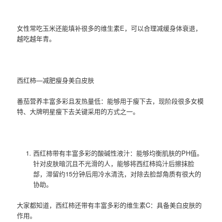
女性常吃玉米还能填补很多的维生素E，可以合理减缓身体衰退，
越吃越年青。
西红柿—减肥瘦身美白皮肤
番茄营养丰富多彩且发热量低：能够用于瘦下去，现阶段很多女模
特、大牌明星瘦下去关键采用的方式之一。
西红柿带有丰富多彩的酸碱性液汁：能够均衡肌肤的PH值。
针对皮肤暗沉且不光滑的人，能够将西红柿捣汁后擦抹脸
部，滞留约15分钟后用冷水清洗，对除去脸部角质有很大的
协助。
大家都知道，西红柿还带有丰富多彩的维生素C：具备美白皮肤的
作用。