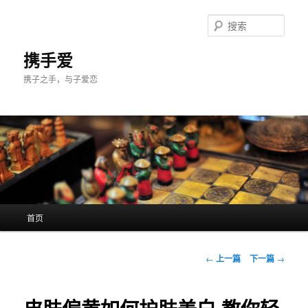
跳
至
搜
主
索
内
携手爱
容
携子之手，与子爱恋
区
域
主
首页
页
文
←
上一篇
下一篇
→
章
导
航