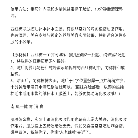
使用方法：番茄汁内混和少量纯蜂蜜擦于脸部，10分钟后清理整
洁。
西红柿净肤控油补水补水面膜，有很非常好的均衡植物油脂作用，
也有清理、美白皮肤与镇定的养颜美容实际效果，特别适合油性皮
肤的小公举。
【原材料】西红柿一个(中小型)、婴儿奶粉2一茶匙、纯蜂蜜2汤匙
1、将烂熟的红番茄用汤勺捣碎。
2、随后将婴儿奶粉和纯蜂蜜添加捣碎的西红柿泥中，匀称拌和成
粘稠。
3、洁面后，匀称擦抹表面，随后于T字位置敷厚一点并稍稍推拿，
十分钟后用温开水清理整洁就可以。(擦抹在脸部后，以湿的热纯
棉毛巾或用市售的纸补水面膜盖上，能够更协助消化吸收哦！)
南 瓜—健 胃 消 食
肌肤怎么样，实际上跟消化吸收作用也是有非常大关联，消化吸收
作用弱，肌肤看上去黯淡暗淡无光，假如又喜爱常常吃油炸食物，
爆豆冒油，祝贺你了，你离“人老珠黄”靠近了。