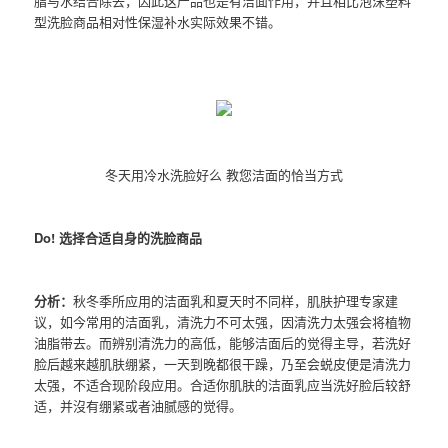
脂与水结合除去，因此这产品也是有洁面作用，并且相比泡沫塑料
型洗脸商品相对性保湿补水实际效果不错。
冬天用冷水洗脸好么 教您洁面的恰当方式
Do! 选择合适自身的洗脸商品
分析：
秋冬季所应用的洁面乳和夏天时不同样，肌肤护理专家建
议，如今常用的洁面乳，清洗力不可太强，因清洗力太强会将植物
油脂带去。而辨别清洗力的高低，能够洁面后的觉得主导，若洗好
脸后越来越肌肤绷紧，一天到晚都很干躁，乃至会蜕皮便是清洗力
太强，不适合现阶段应用。合适你肌肤的洁面乳应当洗好脸后较舒
适，并沒有绷紧或者油腻感的觉得。