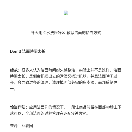
冬天用冷水洗脸好么 教您洁面的恰当方式
Don’t! 洁面時间太长
缘故：
很多人认为洁面時间越久越整洁，实际上并不是这样，洁面
時间太长，反倒会把揉出去的污渍又揉进肌肤。并且洁面時间过
长，会导致过多的清理，清理掉面部必需的皮脂腺，面部反倒更
干。
恰当作法：
应用洁面乳的情况下，一般让商品滞留在面部40秒上下
就可以，全部洁面的过程管理在3-五分钟为宜。
来源：互联网