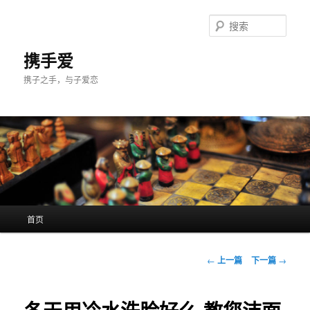
跳
至
搜
主
索
内
携手爱
容
携子之手，与子爱恋
区
域
主
首页
页
文
←
上一篇
下一篇
→
章
导
航