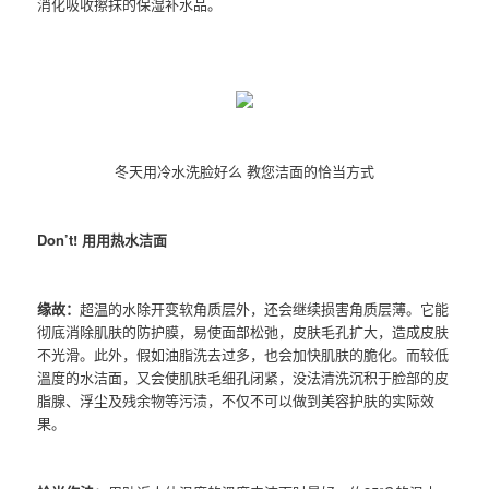
消化吸收擦抹的保湿补水品。
冬天用冷水洗脸好么 教您洁面的恰当方式
Don’t! 用用热水洁面
缘故：
超温的水除开变软角质层外，还会继续损害角质层薄。它能
彻底消除肌肤的防护膜，易使面部松弛，皮肤毛孔扩大，造成皮肤
不光滑。此外，假如油脂洗去过多，也会加快肌肤的脆化。而较低
溫度的水洁面，又会使肌肤毛细孔闭紧，没法清洗沉积于脸部的皮
脂腺、浮尘及残余物等污渍，不仅不可以做到美容护肤的实际效
果。