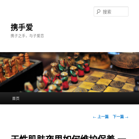
跳
至
搜
主
索
内
携手爱
容
携子之手，与子爱恋
区
域
主
首页
页
文
←
上一篇
下一篇
→
章
导
航