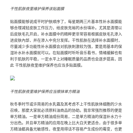
干性肌肤夜里维护保养该贴面膜
贴面膜能够说成平时护肤顺序了，每星期两三片基本性补水面膜能
够合理减轻皮肤工作压力，给皮肤充裕的水份填补。尤其是清理以
后皮肤毛孔开启，补水面膜中的精粹更非常容易根据皮肤毛孔渗入
进皮肤內部，并在渗入中充分发挥。干性肌肤在选择补水面膜时，
尽量减少多功能性补水面膜会对肌肤刺激较为强，要是用基本的保
湿补水补水面膜就可以。在贴面膜时听听音乐看书，情绪缓解也有
利于肌肤的平稳，一定水平上对睡眠质量的品质也会逐步提高，因
此 干性肌肤夜里维护保养也应当多贴面膜。
干性肌肤夜里维护保养应当擦抹单方精油
秋冬季时节或许简易的水乳霜及其考虑不上干性肌肤体细胞的少水
召唤，那麼大家就必须原料油商品的协助。我非常强烈推荐的便是
单方精油。一是单方精油成份简易，二是单方精油的保湿补水力十
分出色。并且单方精油的应用在晚上比大白天更适合，由于很多单
方精油都具备光敏感性，夜里用得话不容易产生成份的霉变，也更