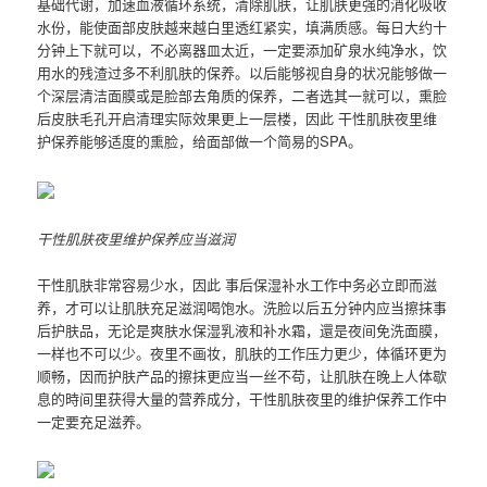
基础代谢，加速血液循环系统，清除肌肤，让肌肤更强的消化吸收
水份，能使面部皮肤越来越白里透红紧实，填满质感。每日大约十
分钟上下就可以，不必离器皿太近，一定要添加矿泉水纯净水，饮
用水的残渣过多不利肌肤的保养。以后能够视自身的状况能够做一
个深层清洁面膜或是脸部去角质的保养，二者选其一就可以，熏脸
后皮肤毛孔开启清理实际效果更上一层楼，因此 干性肌肤夜里维
护保养能够适度的熏脸，给面部做一个简易的SPA。
干性肌肤夜里维护保养应当滋润
干性肌肤非常容易少水，因此 事后保湿补水工作中务必立即而滋
养，才可以让肌肤充足滋润喝饱水。洗脸以后五分钟内应当擦抹事
后护肤品，无论是爽肤水保湿乳液和补水霜，還是夜间免洗面膜，
一样也不可以少。夜里不画妆，肌肤的工作压力更少，体循环更为
顺畅，因而护肤产品的擦抹更应当一丝不苟，让肌肤在晚上人体歇
息的時间里获得大量的营养成分，干性肌肤夜里的维护保养工作中
一定要充足滋养。