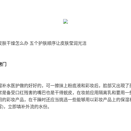
皮肤干燥怎么办 五个护肤顺序让皮肤莹润光洁
窍门
湿补水医护做的好好的，可一擦抹上粉底液和彩妆后，脸部又出現了
常是备受口红残害的嘴巴也是干得蜕皮，在妆前应用隔离乳和要用一
用的彩妆产品，在干躁时还应当挑选一些能够用以彩妆产品上的保湿补
雾)，立即填补外流的水份。