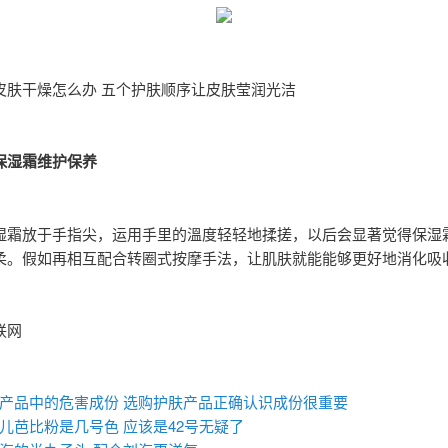
皮肤干燥怎么办 五个护肤顺序让皮肤莹润光洁
保湿霜维护保养
湿霜放于手指尖，运用手里的溫度轻轻地揉搓，以后会显著觉得保湿
柔。假如再相互配合转圈式按摩手法，让肌肤就能能够更好地消化吸
联网
：
产品中的危害成份 选购护肤产品正确认识成份很重要
儿芭比粉是几号色 应该是42号无疑了