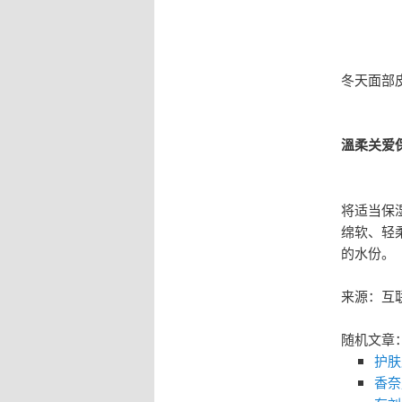
冬天面部
溫柔关爱
将适当保
绵软、轻
的水份。
来源：互
随机文章
护肤
香奈