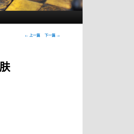
文
←
上一篇
下一篇
→
章
导
航
肤