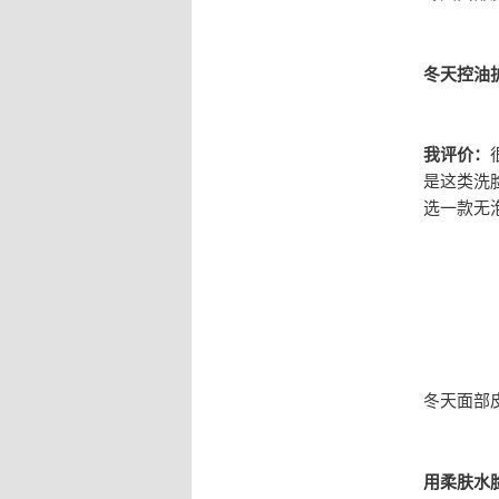
冬天控油
我评价：
是这类洗
选一款无
冬天面部
用柔肤水