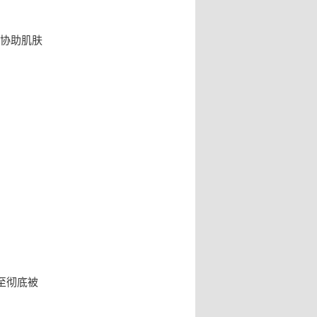
可协助肌肤
至彻底被