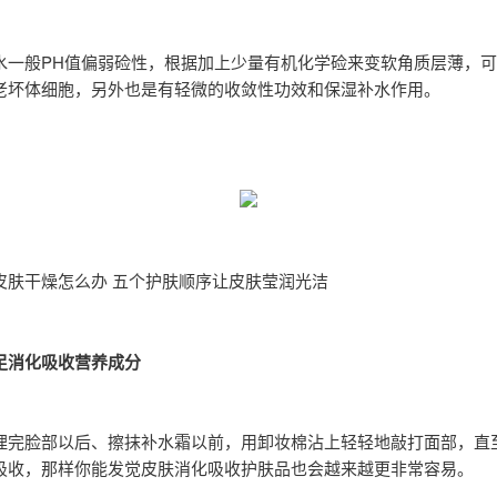
水一般PH值偏弱硷性，根据加上少量有机化学硷来变软角质层薄，
老坏体细胞，另外也是有轻微的收敛性功效和保湿补水作用。
皮肤干燥怎么办 五个护肤顺序让皮肤莹润光洁
足消化吸收营养成分
理完脸部以后、擦抹补水霜以前，用卸妆棉沾上轻轻地敲打面部，直
吸收，那样你能发觉皮肤消化吸收护肤品也会越来越更非常容易。