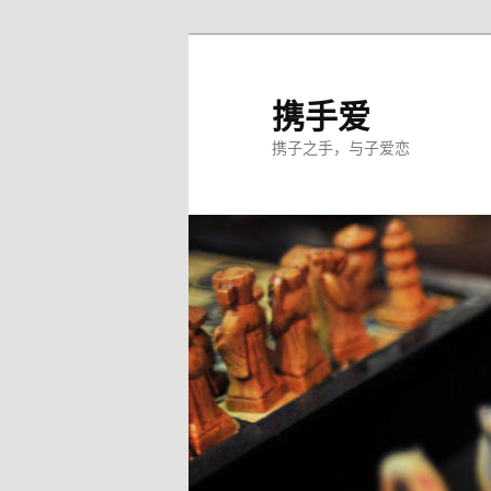
跳
至
主
携手爱
内
携子之手，与子爱恋
容
区
域