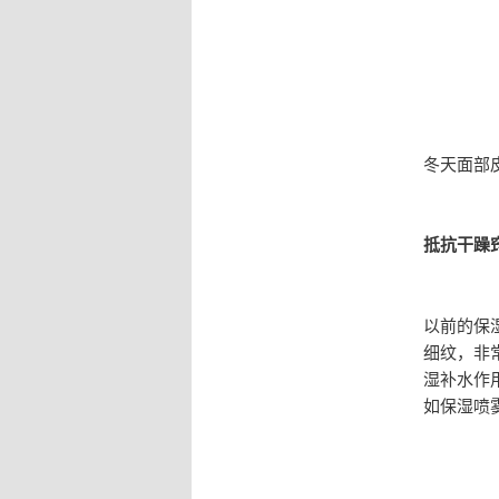
冬天面部
抵抗干躁
以前的保
细纹，非
湿补水作
如保湿喷