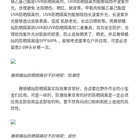
钠乙基己酯是UVB防晒隔离剂，UVB防晒隔离剂能够阻挡中波紫外
光，合理避免 太阳晒伤、晒红、蜕皮等。甲氧肉桂酸乙基己酯是
UVA防晒隔离剂，UVA防晒隔离剂能够阻挡长波紫外光，长波紫外
光能够透过皮肤表面，造成 肌肤老化，长出日晒斑等。而雅顿橘
灿防晒隔离则UVA和UVB防晒隔离剂二者兼具，双向安全防护，合
理抵挡紫外光对肌肤的损害，防止皮肤晒黑了、晒老。并且雅顿橘
灿的防晒隔离值SPF50PA ，能够考虑夏季在户外应用，可是必须
留意2-3钟头补擦一次。
雅顿橘灿防晒隔离好不好用呢：防潮性
雅顿橘灿防晒隔离实际效果非常好，合适要在野外作业的小宝
宝们应用。可是一样的，防潮效果非常的好的防晒隔离是一定必须
应用去卸妆商品去卸妆的哟，要不然有闷闭口粉刺和脸上痘痘的风
险性。
雅顿橘灿防晒隔离好不好用呢：成份