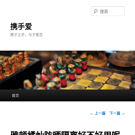
跳
至
搜
主
索
内
携手爱
容
携子之手，与子爱恋
区
域
主
首页
页
文
←
上一篇
下一篇
→
章
导
航