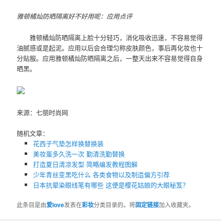
雅顿橘灿防晒隔离好不好用呢：应用点评
雅顿橘灿防晒隔离上脸十分轻巧，消化吸收迅速，不容易觉得
油腻感或是起泥。应用以后会合理匀称皮肤颜色，事后再化妆也十
分贴服。应用雅顿橘灿防晒隔离之后，一整天出来不容易觉得自身
晒黑。
来源：七丽时尚网
随机文章：
花西子气垫怎样换替换装
美妆蛋多久洗一次 勤清洗勤替换
打造夏日清凉发型 简略编发教程图解
少年青丝变黑吃什么 各类食物以及制造偏方引荐
日本抗晕染眼线笔有哪些 这便是樱花姑娘的大眼秘笈？
此条目是由
爱love
发表在
彩妆
分类目录的。将
固定链接
加入收藏夹。