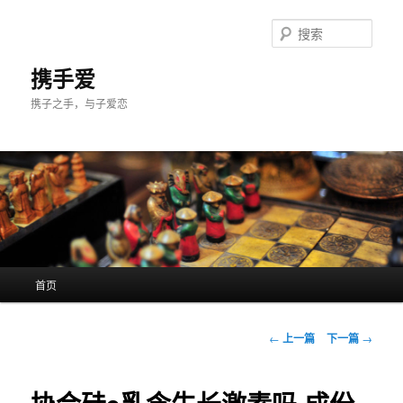
跳
至
搜
主
索
内
携手爱
容
携子之手，与子爱恋
区
域
主
首页
页
文
←
上一篇
下一篇
→
章
导
航