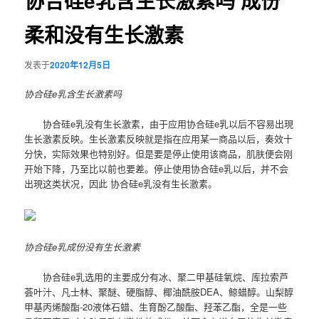
协合硅e乳含生长激素吗 成份
柔和没有生长激素
发表于
2020年12月5日
协合硅e乳含生长激素吗
协合硅e乳没有生长激素，由于应用协合硅e乳以后不容易出現
生长激素反映。生长激素反映就是指在应用某一商品以后，奏效十
分快，实际效果也特别好。但是要是停止使用该商品，肌肤便会刚
开始下降，乃至比以前也要差。停止使用协合硅e乳以后，并不会
出現这类状况，因此 协合硅e乳没有生长激素。
协合硅e乳成份没有生长激素
协合硅e乳选用的主要成分有冰、聚二甲基硅氧烷、库拉索芦
荟叶汁、凡士林、聚醚、硬脂醇、椰油酰胺DEA、鲸蜡醇。山梨醇
甲基丙烯酸酯-20液体石蜡、生育酚乙酸酯、羟苯乙酯，全是一些