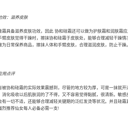
功效：滋养皮肤
具备滋养皮肤功效，因此 协和硅霜还可以做为护肤霜和润肤霜应
手臂皮肤觉得干躁时，擦抹协和硅霜于皮肤处，能够合理减轻干躁情
做为日常保养商品，擦抹人体和手臂皮肤，合理滋润皮肤，防止干躁
应用点评
协和硅霜的实际效果震撼到，尽管的地方较为厚，可是一抹就开
，消化吸收以后肌肤润的了不得，又不容易觉得黏腻，很清新。敏感
会有一切不适，还能够合理减轻关键期的泛红发烫等状况。并且硅霜
强烈推荐仙女每人必备必需一支!