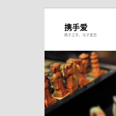
跳
至
主
携手爱
内
携子之手，与子爱恋
容
区
域