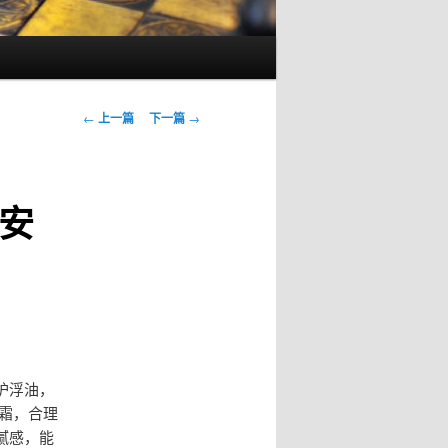
文
←
上一篇
下一篇
→
章
导
航
安
护浮油，
霜，合理
腻感，能