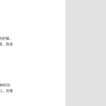
防护膜，
退，改进
肿的功
口，合理