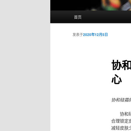
主
首页
页
发表于
2020年12月5日
协
心
协和硅霜
协和硅霜
合理锁定
减轻皮肤