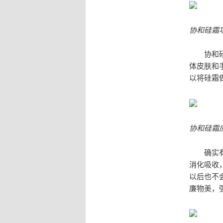
协和硅霜
协和硅霜
体皮肤和
以将硅霜
协和硅霜
确实有被
消化吸收
以后也不
廉物美，