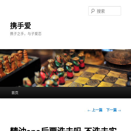
跳
至
搜
主
索
内
携手爱
容
携子之手，与子爱恋
区
域
主
首页
页
文
←
上一篇
下一篇
→
章
导
航