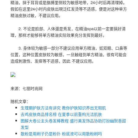
精油，抹于耳背或是胳膊里侧较为敏感地带，24小时后再清理掉。
假如在这里24小时内皮肤出現泛红发烫等不适感，便是对这种单方
精油皮肤过敏，不建议应用。
2. 不论是脸部、人体還是秀发，在精油spa以前一定要搞好清
理，那样才能够将单方精油实际效果充分发挥到最好。
3. 身体较为敏感一部分不建议应用单方精油，如双眼、口鼻等
位置，这种位置皮肤较为敏感，一旦触碰到单方精油，很有可能会
造成刺激性、发痒等不适感，因此 不建议应用。
来源：七丽时尚网
随机文章：
生理期护肤方法有讲究 教你护肤知识养出无瑕肌
去鸡皮肤商品排名榜 在夏季以前重构光洁肌肤
图解大卷公主头卷发棒教程 盛行美发饰品协助打扮幽默香甜
发型
散粉是用刷子仍是粉扑 ​粉底液可以用散粉刷吗