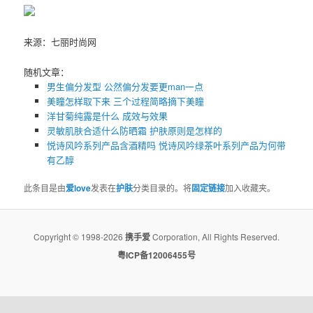
来源：七丽时尚网
随机文章：
男生偏分发型 公然偏分发要更man一点
美瞳怎样取下来 三个过程简略摘下美瞳
洋甘菊纯露是什么 成效与效果
灵敏肌肤合适什么防晒霜 护肤原则是怎样的
悦诗风吟系列产品含酒精吗 悦诗风吟绿茶叶系列产品为何带
有乙醇
此条目是由
爱love
发表在
护肤
分类目录的。将
固定链接
加入收藏夹。
Copyright © 1998-2026
携手爱
Corporation, All Rights Reserved.
粤ICP备12006455号