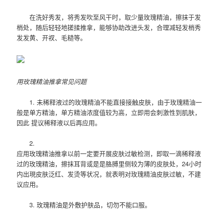
在洗好秀发，将秀发吹至风干时，取少量玫瑰精油，擦抹于发
梢处，随后轻轻地搓揉推拿，能够协助改进头发，合理减轻发梢秀
发发黄、开衩、毛糙等。
用玫瑰精油推拿常见问题
1. 未稀释液过的玫瑰精油不能直接接触皮肤，由于玫瑰精油一
般是单方精油，单方精油浓度值较为高，立即用会刺激性到肌肤，
因此 提议稀释液以后再应用。
2.
应用玫瑰精油推拿以前一定要开展皮肤过敏检测，即取一滴稀释液
过的玫瑰精油，擦抹耳背或是是胳膊里侧较为薄的皮肤处，24小时
内出現皮肤泛红、发烫等状况，就表明对玫瑰精油皮肤过敏，不建
议应用。
3. 玫瑰精油是外敷护肤品，切勿不能口服。