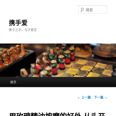
跳
至
搜
主
索
内
携手爱
容
携子之手，与子爱恋
区
域
主
首页
页
文
←
上一篇
下一篇
→
章
导
航