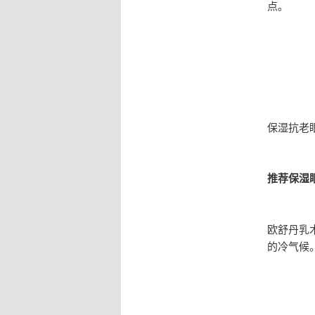
点。
保湿抗老
推荐保湿
欧舒丹乳
的冷气候