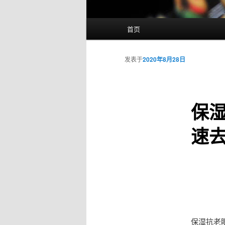
主
首页
页
发表于
2020年8月28日
保湿
速
保湿抗老