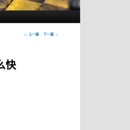
文
←
上一篇
下一篇
→
章
导
航
么快