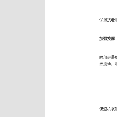
保湿抗老
加强按摩
眼部是最
液流通，
保湿抗老