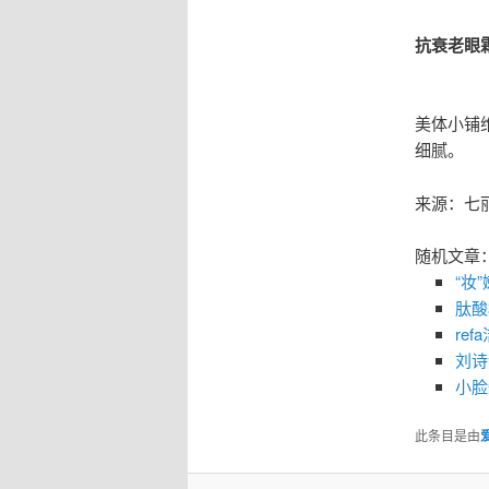
抗衰老眼
美体小铺
细腻。
来源：七
随机文章
“妆
肽酸
re
刘诗
小脸
此条目是由
爱