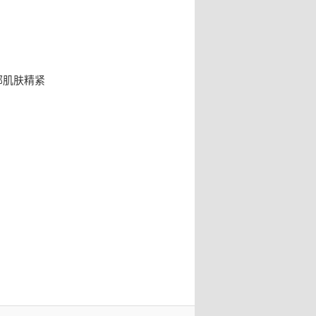
部肌肤精紧