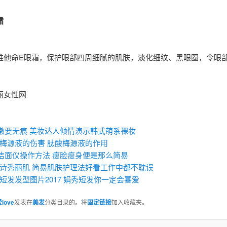
霜
维他命E眼霜，保护眼部四周细腻的肌肤，淡化细纹、黑眼圈，令眼
丽女性网
：
”嫩要无痕 美妆达人倾情演示韩式萌系裸妆
梅源液的伤害 肽酸梅源液的作用
fa洁面仪操作方法 瘦脸瘦身便是那么简易
诗秀丽肌 简易肌肤护理法好看工作中都不耽误
短发发型图片2017 娟秀短发你一定会喜爱
love
发表在
美发
分类目录的。将
固定链接
加入收藏夹。