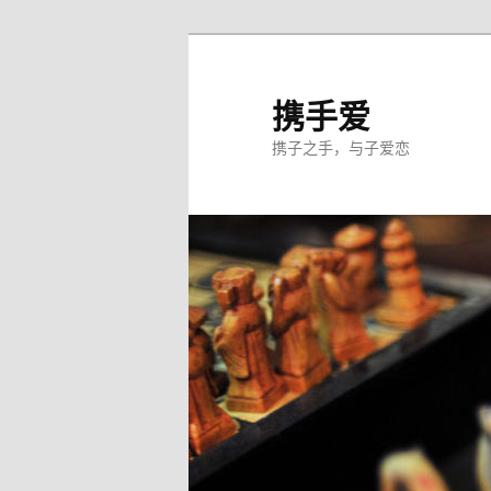
跳
至
主
携手爱
内
携子之手，与子爱恋
容
区
域