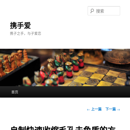
跳
至
搜
主
索
内
携手爱
容
携子之手，与子爱恋
区
域
主
首页
页
文
←
上一篇
下一篇
→
章
导
航