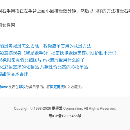
用右手拇指在左手背上画小圈按摩数分钟，然后以同样的方法按摩右
丽女性网
：
晒斑黄褐斑怎么去除 教你简单实用的祛斑方法
颖震撼现身《我是歌手3》 揭密妖艳歌姬美容护肤护肤小常识
x16色眼影真假比照图片 ​nyx遮瑕盘用什么刷子
化彩妆需求的化妆品 八款性价比高的彩妆单品
落樱甜情香水香评
love
发表在
彩妆
分类目录的。将
固定链接
加入收藏夹。
Copyright © 1998-2026
携手爱
Corporation, All Rights Reserved.
粤ICP备12006455号