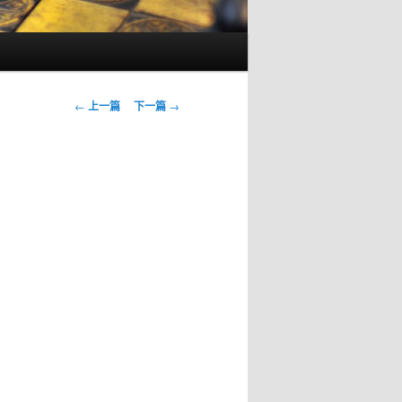
文
←
上一篇
下一篇
→
章
导
航