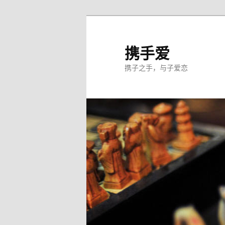
跳
至
主
携手爱
内
携子之手，与子爱恋
容
区
域