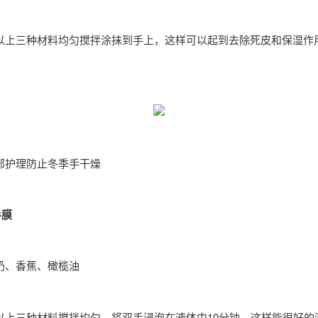
以上三种材料均匀搅拌涂抹到手上，这样可以起到去除死皮和保湿作
部护理防止冬季手干燥
手膜
奶、香蕉、橄榄油
以上三种材料搅拌均匀，将双手浸泡在液体中10分钟，这样能很好的