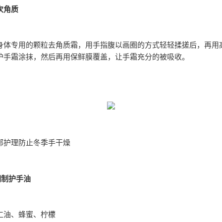
次角质
身体专用的颗粒去角质霜，用手指腹以画圈的方式轻轻揉搓后，再用
护手霜涂抹，然后再用保鲜膜覆盖，让手霜充分的被吸收。
部护理防止冬季手干燥
调制护手油
仁油、蜂蜜、柠檬