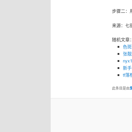
步骤二：
来源：七
随机文章
色斑
张靓
ny
新手
tf
此条目是由
爱