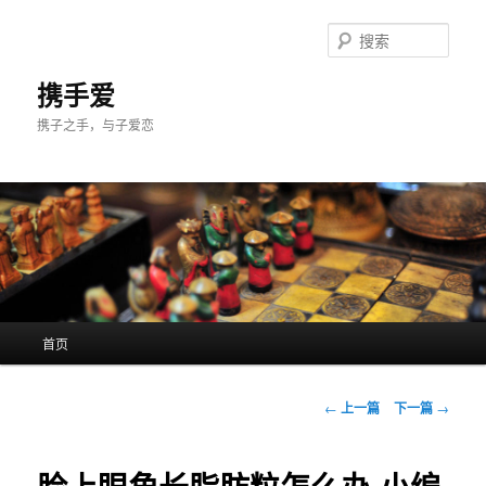
跳
至
搜
主
索
内
携手爱
容
携子之手，与子爱恋
区
域
主
首页
页
文
←
上一篇
下一篇
→
章
导
航