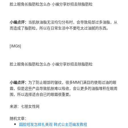
脸上眼角长脂肪粒怎么办 小编分享妙招去除脂肪粒
小编点评：
当肌肤油脂无法均匀分布时，会导致局部过多油脂，从
而造成了脂肪粒，所以在日常生活中不要吃太过油腻的东西。
[IMG5]
脸上眼角长脂肪粒怎么办 小编分享妙招去除脂肪粒
小编点评：
为了防止眼部的皱纹，很多MM们满目的使用过油的眼
霜，但是这些产品导致肌肤难以吸收，会让更多的油脂堆积在眼周
围，所以选择适合自已的眼霜很重要。
来源：七丽女性网
随机文章：
圆脸短发怎样扎美观 韩式公主范编发教程