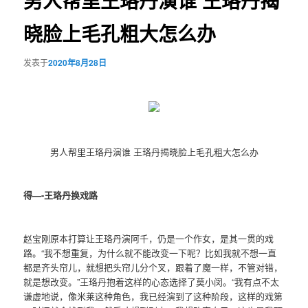
男人帮里王珞丹演谁 王珞丹揭
晓脸上毛孔粗大怎么办
发表于
2020年8月28日
男人帮里王珞丹演谁 王珞丹揭晓脸上毛孔粗大怎么办
得—-王珞丹换戏路
赵宝刚原本打算让王珞丹演阿千，仍是一个作女，是其一贯的戏
路。“我不想重复，为什么就不能改变一下呢？比如我就不想一直
都是齐头帘儿，就想把头帘儿分个叉，跟着了魔一样，不管对错，
就是想改变。”王珞丹抱着这样的心态选择了莫小闵。“我有点不太
谦虚地说，像米莱这种角色，我已经演到了这种阶段，这样的戏第