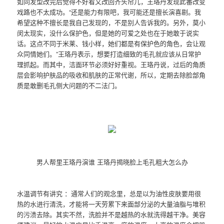
如同发型改完后觉得不好看又改回齐头帘儿，王珞丹发现此番改变
戏路也不太成功。“还是能力有限吧，我可能还是擅长演喜剧。我
希望这种不擅长是我自己发现的，不是别人告诉我的。另外，莫小
闵太现实，没什么保护色，但是她的可爱之处也在于她敢于说实
话。这点不同于米莱、钱小样，她们都是有保护色的角色，会让观
众同情她们。”王珞丹表示，想要打造细致的毛孔就应该从日常护
理抓起。而其中，洁面环节必须好好重视。王珞丹说，过后的角质
层会影响护肤品的吸收和肌肤的正常代谢，所以，定期去除脸部角
质是敢删毛孔侧大问题的不二法门。
男人帮里王珞丹演谁 王珞丹揭晓脸上毛孔粗大怎么办
水温调节有讲究 ：通常人们的观念里，总是以为油性皮肤要用很
热的水进行清洗，才能将一天劳累下来面部分泌的大量油脂与堆积
的污渍去除。其实不然，洗脸并不是越热的水就洗得越干净。美容