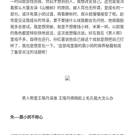
一时间就会找到我，然后才想到别人，我想改变自己。这也是我顶
着那么大雷去演《山楂树》的原因，被人骂也无所谓，是成长的一
部分。或许有莫小闵过渡，再看静秋时，观众就慢慢接受了呢。赵
导是见证我成长的导演，要不要接什么戏我都会先问他，他很鼓励
我多去尝试。我是想突破，就是不想像钱小样、米莱一样。以前我
的角色都是特别快地说话，这次就想慢点说。好在我在《男人帮》
里戏不多，毁得也还行。孙红雷说他自己接这个戏就是想把自己打
碎了，我也是想变化一下。”这部戏里面的莫小闵的保养秘籍就成
了备受关注的话题呢！
男人帮里王珞丹演谁 王珞丹揭晓脸上毛孔粗大怎么办
失—-莫小闵不称心