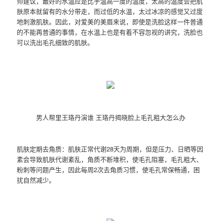
师建议，最好的水温应是比手温高一度的温度，太高的温度会把肌
肤原本就留有的水分带走，而过低的水温，太过冰凉的感觉又过度
地刺激肌肤。因此，对爱美的美眉来说，即使是洗脸这样一件普通
的不能再普通的事情，在水温上也是有着不容忽视的讲究，洗脸也
可以洗出毛孔细致的肌肤。
男人帮里王珞丹演谁 王珞丹揭晓脸上毛孔粗大怎么办
肌肤定期去角质：肌肤正常代谢28天为周期，但是压力、日晒等因
素会导致肌肤代谢紊乱，角质不断堆积，使毛孔阻塞，毛孔粗大、
粉刺等问题产生，因此每周2次去角质习惯，使毛孔常保畅通，困
扰自然减少。