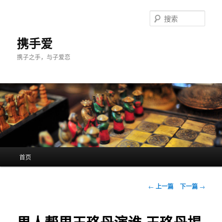
跳
至
搜
主
索
内
携手爱
容
携子之手，与子爱恋
区
域
主
首页
页
文
←
上一篇
下一篇
→
章
导
航