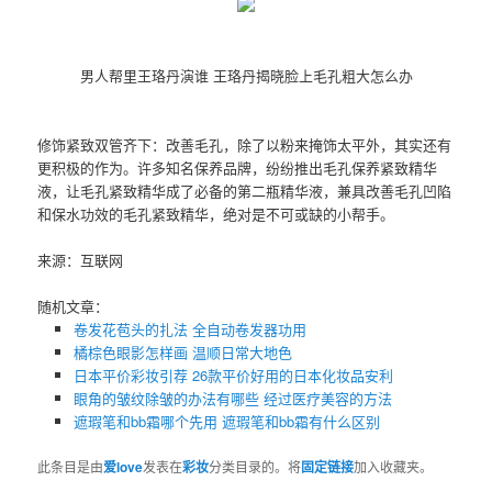
男人帮里王珞丹演谁 王珞丹揭晓脸上毛孔粗大怎么办
修饰紧致双管齐下：改善毛孔，除了以粉来掩饰太平外，其实还有
更积极的作为。许多知名保养品牌，纷纷推出毛孔保养紧致精华
液，让毛孔紧致精华成了必备的第二瓶精华液，兼具改善毛孔凹陷
和保水功效的毛孔紧致精华，绝对是不可或缺的小帮手。
来源：互联网
随机文章：
卷发花苞头的扎法 全自动卷发器功用
橘棕色眼影怎样画 温顺日常大地色
日本平价彩妆引荐 26款平价好用的日本化妆品安利
眼角的皱纹除皱的办法有哪些 经过医疗美容的方法
遮瑕笔和bb霜哪个先用​ 遮瑕笔和bb霜有什么区别
此条目是由
爱love
发表在
彩妆
分类目录的。将
固定链接
加入收藏夹。