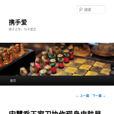
跳
至
搜
主
索
内
携手爱
容
携子之手，与子爱恋
区
域
主
首页
页
文
←
上一篇
下一篇
→
章
导
航