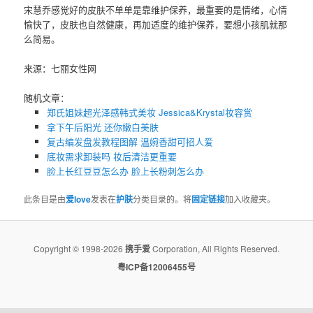
宋慧乔感觉好的皮肤不单单是靠维护保养，最重要的是情绪，心情
愉快了，皮肤也自然健康，再加适度的维护保养，要想小孩肌就那
么简易。
来源：七丽女性网
随机文章：
郑氏姐妹超光泽感韩式美妆 Jessica&Krystal妆容赏
拿下午后阳光 还你嫩白美肤
复古编发盘发教程图解 温婉香甜可招人爱
底妆需求卸装吗 妆后清洁更重要
脸上长红豆豆怎么办 脸上长粉刺怎么办
此条目是由
爱love
发表在
护肤
分类目录的。将
固定链接
加入收藏夹。
Copyright © 1998-2026
携手爱
Corporation, All Rights Reserved.
粤ICP备12006455号