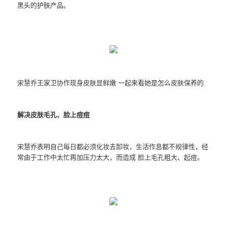
黑头的护肤产品。
宋慧乔王家卫协作现身皮肤显鲜嫩 一起来看她是怎么皮肤保养的
解决皮肤毛孔、脸上痘痘
宋慧乔表明自己每日都必须化妆去卸妆，生活作息都不规律性，经
常由于工作中太忙再加压力太大，而造成 脸上毛孔粗大、起痘。