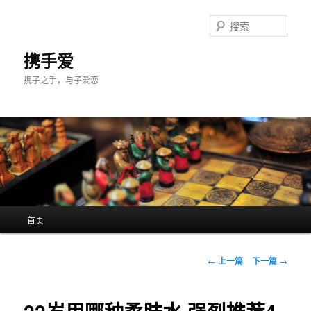
跳
至
搜
主
索
内
携手爱
容
携子之手，与子爱恋
区
域
主
首页
页
文
←
上一篇
下一篇
→
章
导
航