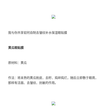
我与你共享如何自制去皱纹补水保湿眼贴膜
黄瓜眼贴膜
原材料：黄瓜
作法：将未熟的黄瓜削皮、去籽、捣碎捣烂，随后立即敷于眼周，
那样有洁面、去皱纹、抗敏的作用。