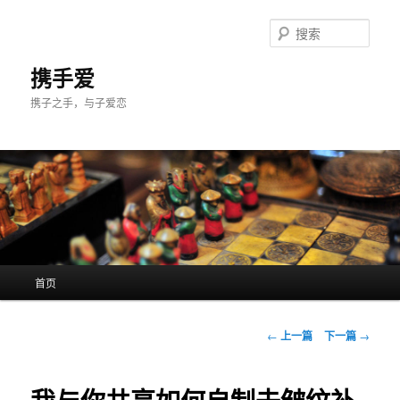
跳
至
搜
主
索
内
携手爱
容
携子之手，与子爱恋
区
域
主
首页
页
文
←
上一篇
下一篇
→
章
导
航