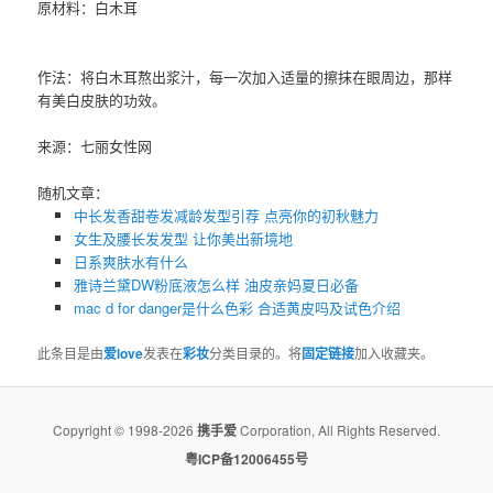
原材料：白木耳
作法：将白木耳熬出浆汁，每一次加入适量的擦抹在眼周边，那样
有美白皮肤的功效。
来源：七丽女性网
随机文章：
中长发香甜卷发减龄发型引荐 点亮你的初秋魅力
女生及腰长发发型 让你美出新境地
日系爽肤水有什么
雅诗兰黛DW粉底液怎么样 油皮亲妈夏日必备
mac d for danger是什么色彩 合适黄皮吗及试色介绍
此条目是由
爱love
发表在
彩妆
分类目录的。将
固定链接
加入收藏夹。
Copyright © 1998-2026
携手爱
Corporation, All Rights Reserved.
粤ICP备12006455号