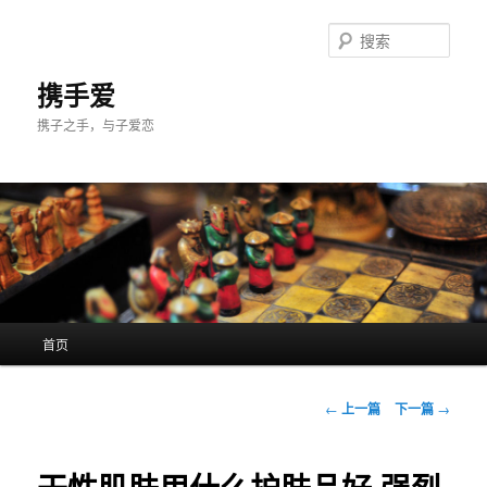
跳
至
搜
主
索
内
携手爱
容
携子之手，与子爱恋
区
域
主
首页
页
文
←
上一篇
下一篇
→
章
导
航