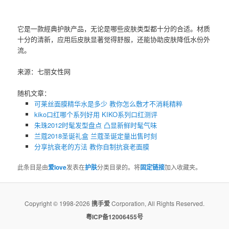
它是一款經典护肤产品，无论是哪些皮肤类型都十分的合适。材质
十分的清新，应用后皮肤显著觉得舒服，还能协助皮肤降低水份外
流。
来源：七丽女性网
随机文章：
可莱丝面膜精华水是多少 教你怎么敷才不消耗精粹
kiko口红哪个系列好用 KIKO系列口红测评
朱珠2012时髦发型盘点 凸显新鲜时髦气味
兰蔻2018圣诞礼盒 兰蔻圣诞定量出售时刻
分享抗衰老的方法 教你自制抗衰老面膜
此条目是由
爱love
发表在
护肤
分类目录的。将
固定链接
加入收藏夹。
Copyright © 1998-2026
携手爱
Corporation, All Rights Reserved.
粤ICP备12006455号