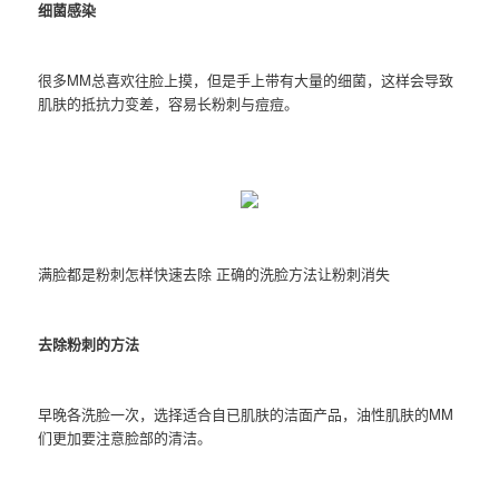
细菌感染
很多MM总喜欢往脸上摸，但是手上带有大量的细菌，这样会导致
肌肤的抵抗力变差，容易长粉刺与痘痘。
满脸都是粉刺怎样快速去除 正确的洗脸方法让粉刺消失
去除粉刺的方法
早晚各洗脸一次，选择适合自已肌肤的洁面产品，油性肌肤的MM
们更加要注意脸部的清洁。