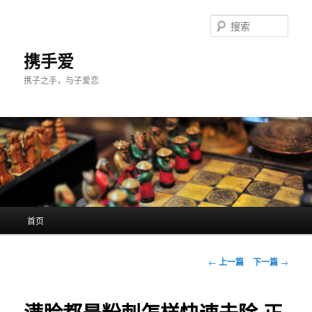
跳
至
搜
主
索
内
携手爱
容
携子之手，与子爱恋
区
域
主
首页
页
文
←
上一篇
下一篇
→
章
导
航