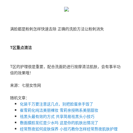
满脸都是粉刺怎样快速去除 正确的洗脸方法让粉刺消失
T区重点清洁
T区的护理很是重要，配合洗面奶进行按摩清洁肌肤，会有事半功
倍的效果哦！
来源：七丽女性网
随机文章：
化装千万要注意这几点，别把脸蛋亲手毁了
崔雪莉化纯洁美丽裸妆 雪莉亲授韩系美丽甜妆
祛黑头最有效的方式 共享简易祛黑头小技巧
敷面膜脸发红是少水吗 这是你的肌肤出情况了
经常熬夜如何皮肤保养 小技巧教你怎样经常熬夜肌肤护理