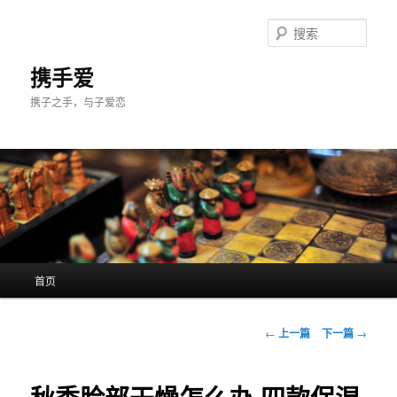
跳
至
搜
主
索
内
携手爱
容
携子之手，与子爱恋
区
域
主
首页
页
文
←
上一篇
下一篇
→
章
导
航