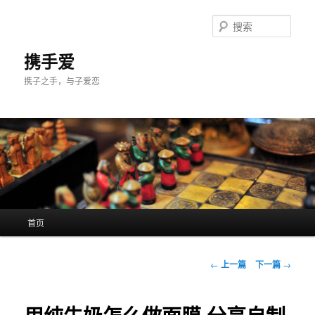
跳
至
搜
主
索
内
携手爱
容
携子之手，与子爱恋
区
域
主
首页
页
文
←
上一篇
下一篇
→
章
导
航