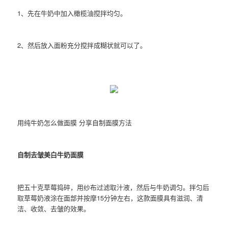
1、先在牛奶中加入橄榄油搅拌均匀。
2、然后放入面粉充分搅拌成糊状就可以了。
用纯牛奶怎么做面膜 分享自制面膜方法
自制去皱美白牛奶面膜
把五十克草莓捣碎，用纱布过滤取汁液，然后与牛奶调匀。拌匀后
取草莓奶液涂在面部并按摩15分钟左右，这款面膜具有滋润、清
洁、收敛、去皱的效果。