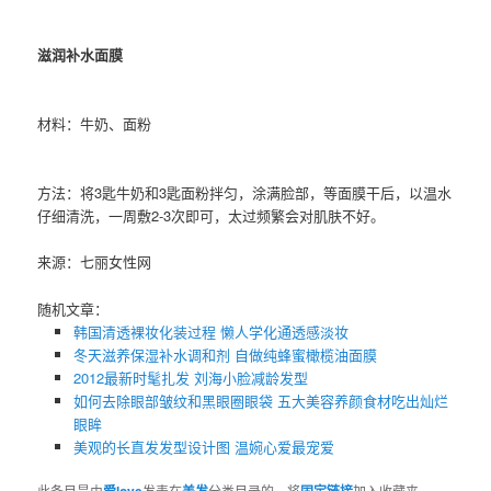
滋润补水面膜
材料：牛奶、面粉
方法：将3匙牛奶和3匙面粉拌匀，涂满脸部，等面膜干后，以温水
仔细清洗，一周敷2-3次即可，太过频繁会对肌肤不好。
来源：七丽女性网
随机文章：
韩国清透裸妆化装过程 懒人学化通透感淡妆
冬天滋养保湿补水调和剂 自做纯蜂蜜橄榄油面膜
2012最新时髦扎发 刘海小脸减龄发型
如何去除眼部皱纹和黑眼圈眼袋 五大美容养颜食材吃出灿烂
眼眸
美观的长直发发型设计图 温婉心爱最宠爱
此条目是由
爱love
发表在
美发
分类目录的。将
固定链接
加入收藏夹。