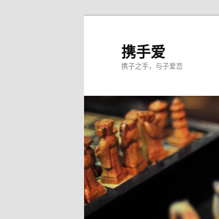
跳
至
主
携手爱
内
携子之手，与子爱恋
容
区
域