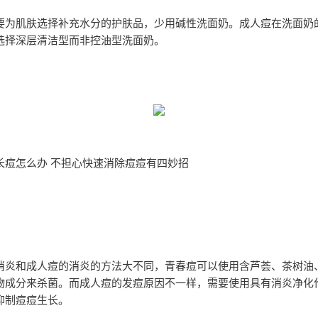
要为肌肤选择补充水分的护肤品，少用碱性洗面奶。成人痘在洗面奶
选择深层清洁型而非控油型洗面奶。
长痘怎么办 不担心快速消除痘痘有四妙招
消炎和成人痘的消炎的方法大不同，青春痘可以使用含芦荟、茶树油
物成分来杀菌。而成人痘的发痘原因不一样，需要使用具有消炎净化
抑制痘痘生长。