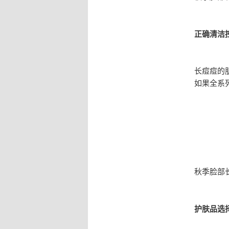
正确清洁
长痘痘的
如果全系
秋季脸部
护肤品选