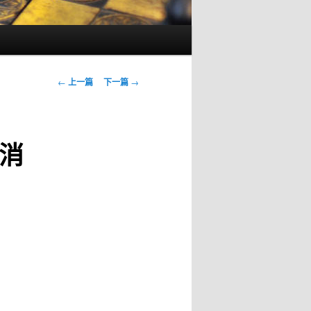
文
←
上一篇
下一篇
→
章
导
航
消