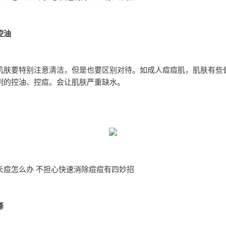
控油
肌肤要特别注意清洁，但是也要区别对待。如成人痘痘肌，肌肤有些
列的控油、控痘。会让肌肤严重缺水。
长痘怎么办 不担心快速消除痘痘有四妙招
择