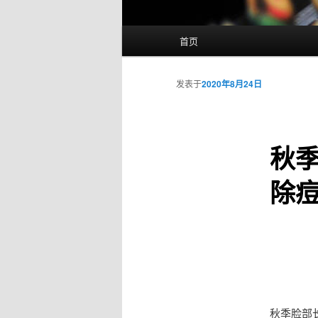
主
首页
页
发表于
2020年8月24日
秋
除
秋季脸部