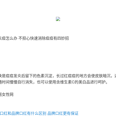
长痘怎么办 不担心快速消除痘痘有四妙招
块是痘痘发炎后留下的色素沉淀，长过红痘痘的地方会使皮肤暗沉，
随时间慢慢自行消失，也可以使用含维生素C的美白品进行呵护。
丽女性网
：
口红和品牌口红有什么区别 品牌口红更有保证