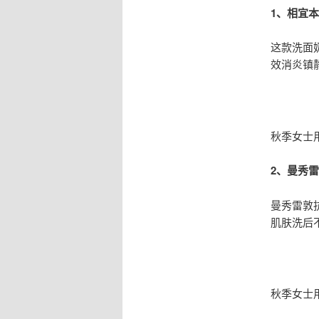
1、相宜
这款洗面
效消炎镇
秋季女士
2、曼秀
曼秀雷敦
肌肤洗后
秋季女士