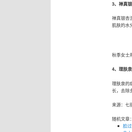
3、禅真
禅真银杏
肌肤的水
秋季女士
4、理肤
理肤泉的
长，去除
来源：七
随机文章
脸过