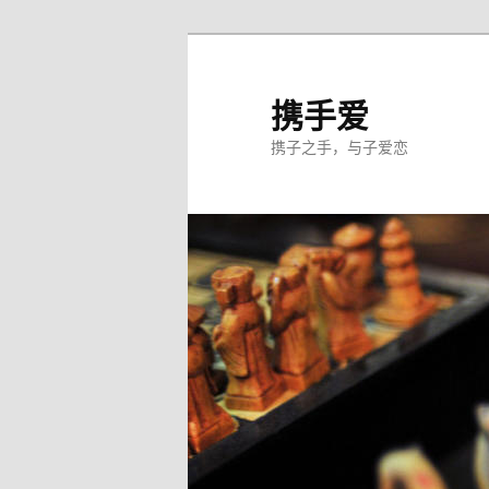
跳
至
主
携手爱
内
携子之手，与子爱恋
容
区
域