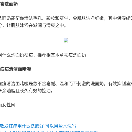
银杏洗面奶
洗面奶能帮你清洁毛孔、彩妆和灰尘，令肌肤洁净细嫩，其中保湿成
分，让肌肤沐浴在滋润与清爽之中。
用什么洗面奶祛痘，推荐相宜本草祛痘洗面奶
泉痘痘清洁面啫喱
痘痘清洁面啫喱是款不含皂碱、温和而不刺激的洗面奶，有效抑制痤
多余油脂且长久有效的控油。
丽女性网
：
敏发红痒用什么洗脸好 可以用盐水洗吗