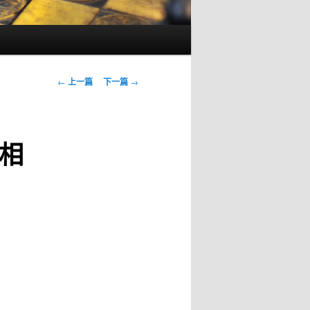
文
←
上一篇
下一篇
→
章
导
航
相