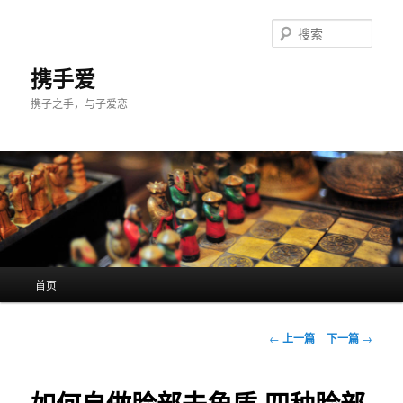
跳
至
搜
主
索
内
携手爱
容
携子之手，与子爱恋
区
域
主
首页
页
文
←
上一篇
下一篇
→
章
导
航