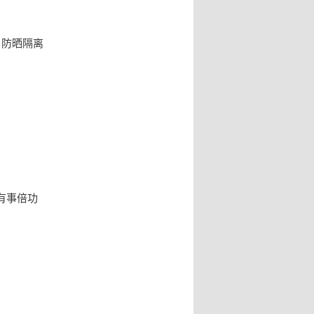
 防晒隔离
有事倍功