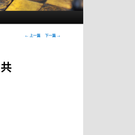
文
←
上一篇
下一篇
→
章
导
航
 共