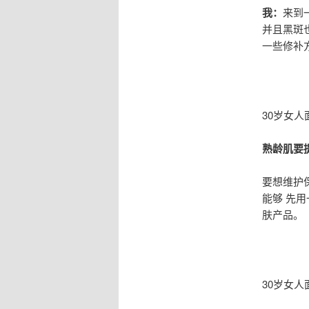
我：
来到
并且黑斑
一些修补
30岁女
熟龄肌要
要想维护
能够 先
肤产品。
30岁女