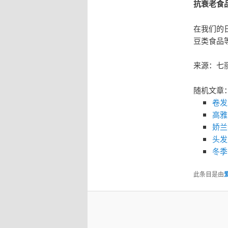
抗衰老食
在我们的
豆类食品
来源：七
随机文章
卷发
高雅
娇兰
头发
冬季
此条目是由
爱