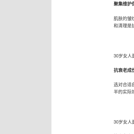
聚集维护
肌肤的皱
和清理是
30岁女
抗衰老成
选对合适
半的实际
30岁女