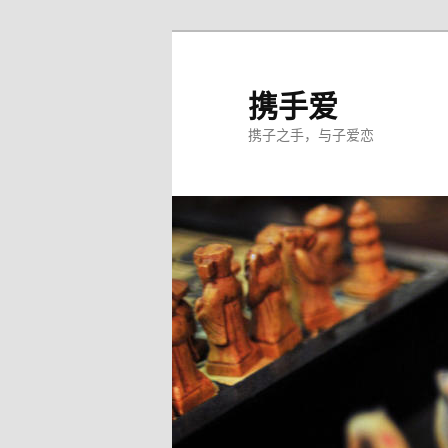
跳
至
主
携手爱
内
携子之手，与子爱恋
容
区
域