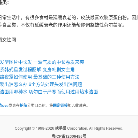
品类：
日常生活中，有很多食材是延缓衰老的，皮肤最喜欢胶原蛋白粉。因此
等食品类，不仅有延缓衰老的作用还能帮你调整雄性荷尔蒙呢。
丽女性网
：
发型图片中长发 一波气质的中长卷发来袭
系韩式盘发过程图解 变身韩剧女主角
熬夜霜如何使用 最基础的三种使用方法
爱出油怎么办 6个方法处理头发出油问题
洁面用哪种水 切勿由于严寒而使用过用热水洁面
love
发表在
护肤
分类目录的。将
固定链接
加入收藏夹。
Copyright © 1998-2026
携手爱
Corporation, All Rights Reserved.
粤ICP备12006455号