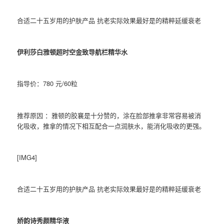
合适二十五岁用的护肤产品 抗老实际效果最好是的精粹延缓衰老
伊利莎白雅顿超时空金致导航栏精华水
指导价：780 元/60粒
推荐原因 ：雅顿的胶襄是十分赞的，涂在脸部推拿非常容易被消
化吸收，推拿的情况下相互配合一点润肤水，能消化吸收的更强。
[IMG4]
合适二十五岁用的护肤产品 抗老实际效果最好是的精粹延缓衰老
娇韵诗秀颜精华液