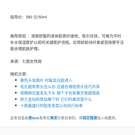
指导价：580 元/50ml
推荐原因 ：清爽舒服的液体胶原纤维地，吸引住快，可做为平时
补水保湿医护以前的关键医护流程。应用娇韵诗纤美紧容按摩手法
能合理肌肤护理。
来源：七丽女性网
随机文章：
栗色头发图片 时髦显白超诱人
毛孔粗有黑头怎么办 迅速合理祛黑头技巧共享
简略韩式盘发丸子头 矮个子也有春天香甜增高
娇兰金钻和黑钻哪个好 它们的差异是什么
十款最盛行的短发发型让你风行秋季
此条目是由
爱love
发表在
美发
分类目录的。将
固定链接
加入收藏夹。