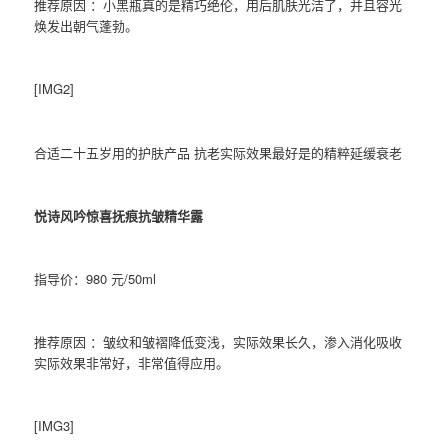
推荐原因 ：小黑瓶真的是精巧绝伦，用后肌肤光洁了，并且容光
焕发出朝气蓬勃。
[IMG2]
合适二十五岁用的护肤产品 抗老实际效果最好是的精粹延缓衰老
悦诗风吟惊喜抚痕抗皱精华露
指导价：980 元/50ml
推荐原因 ：皱纹和皱褶降低变浅，实际效果长久，渗入消化吸收
实际效果非常好，非常值得应用。
[IMG3]