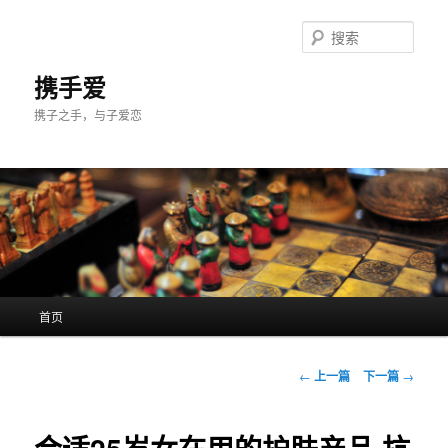
跳
至
搜
主
索
内
携手爱
容
携子之手，与子爱恋
区
域
主
首页
页
文
←
上一篇
下一篇
→
章
导
航