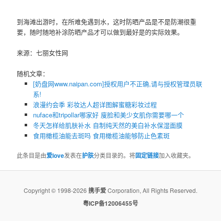
到海滩出游时，在所难免遇到水，这时防晒产品是不是防潮很重
要，随时随地补涂防晒产品才可以做到最好是的实际效果。
来源：七丽女性网
随机文章：
[奶盘网www.naipan.com]授权用户不正确,请与授权管理员联
系!
浪漫约会季 彩妆达人超详图解蜜糖彩妆过程
nuface和tripollar哪家好 廋脸和美少女肌你需要哪一个
冬天怎样给肌肤补水 自制纯天然的美白补水保湿面膜
食用橄榄油能去斑吗 食用橄榄油能够防止色素斑
此条目是由
爱love
发表在
护肤
分类目录的。将
固定链接
加入收藏夹。
Copyright © 1998-2026
携手爱
Corporation, All Rights Reserved.
粤ICP备12006455号