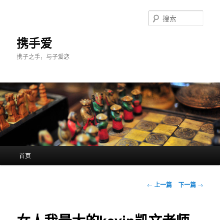
跳
至
搜
主
索
内
携手爱
容
携子之手，与子爱恋
区
域
主
首页
页
文
←
上一篇
下一篇
→
章
导
航