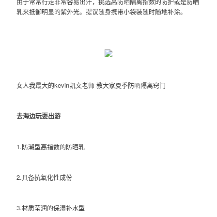
由于常常行走非常容易出汗，挑选高防晒隔离指数的防护或是防晒
乳来抵御明显的紫外光。提议随身携带小袋装随时随地补涂。
女人我最大的kevin凯文老师 教大家夏季防晒隔离窍门
去海边玩耍出游
1.防潮型高指数的防晒乳
2.具备抗氧化性成份
3.材质莹润的保湿补水型