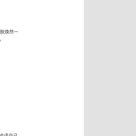
皮肤焕然一
。
合适自己