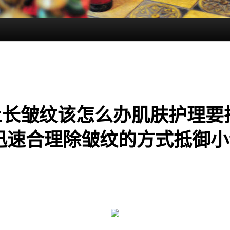
上长皱纹该怎么办肌肤护理要
 迅速合理除皱纹的方式抵御小