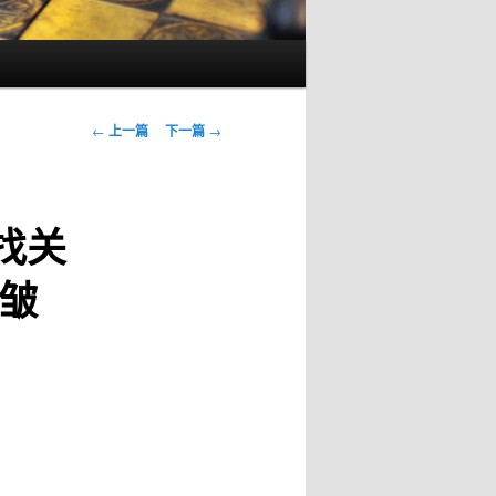
文
←
上一篇
下一篇
→
章
导
航
找关
皱