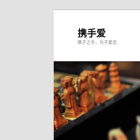
跳
至
主
携手爱
内
携子之手，与子爱恋
容
区
域