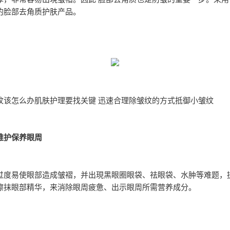
的脸部去角质护肤产品。
纹该怎么办肌肤护理要找关键 迅速合理除皱纹的方式抵御小皱纹
维护保养眼周
过度易使眼部造成皱褶，并出現黑眼圈眼袋、祛眼袋、水肿等难题，
擦抹眼部精华，来消除眼周疲惫、出示眼周所需营养成分。