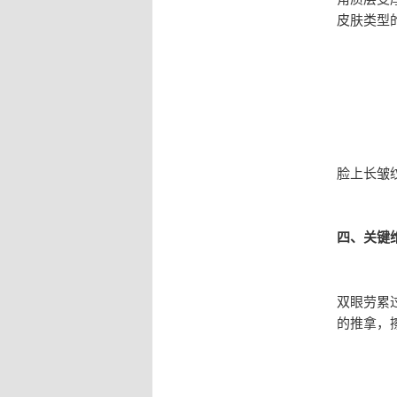
皮肤类型
脸上长皱
四、关键
双眼劳累
的推拿，