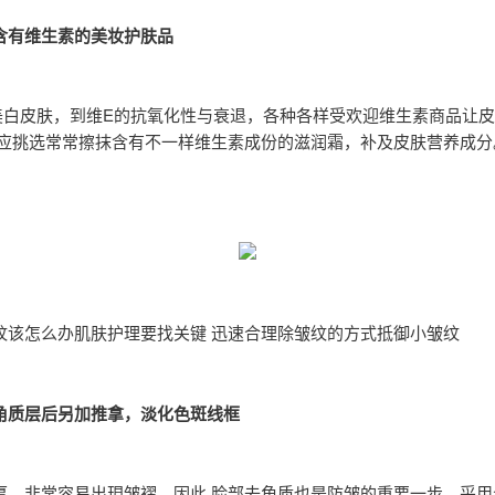
含有维生素的美妆护肤品
美白皮肤，到维E的抗氧化性与衰退，各种各样受欢迎维生素商品让
 应挑选常常擦抹含有不一样维生素成份的滋润霜，补及皮肤营养成分
纹该怎么办肌肤护理要找关键 迅速合理除皱纹的方式抵御小皱纹
角质层后另加推拿，淡化色斑线框
厚，非常容易出現皱褶。因此 脸部去角质也是防皱的重要一步。采用