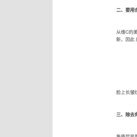
二、要用
从维C的
新，因此
脸上长皱
三、除去
角质层变