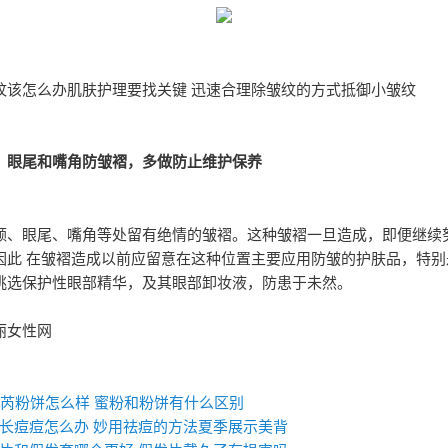
纹该怎么办肌肤护理要找关键 迅速合理除皱纹的方式抵御小皱纹
、眼尾和嘴角防皱褶，多做防止维护保养
额、眼尾、嘴角等处留有绝情的皱褶。这种皱褶一旦造成，即便继续
因此 在皱褶造成以前应留意在这种位置主要应用防皱的护肤品，特别
挑选保护性眼部精华，及其眼部卸妆液，防患于未然。
丽女性网
：
姬芮粉饼怎么样 蜜粉和粉饼有什么区别
长痘痘怎么办 妙用祛痘的方法夏季展示美背