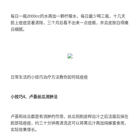
每日一瓶2000cc的水再加一颗柠檬水，每日最少喝三瓶，十几天
脸上痘痘显著清除，三个月后看不出来一点痘痕，并且皮肤白得嫩
白细腻。
日常生活的小技巧治疗方法教你如何祛痘痘
小技巧4、卢荟丝瓜消肿法
卢荟和丝瓜都是有消肿的作用，丝瓜则削皮榨出汁之后洁面后抹在
脸部祛痘痘，约三十分钟再清洗还可以将黄瓜汁再加纯蜂蜜食用，
实际效果增长。