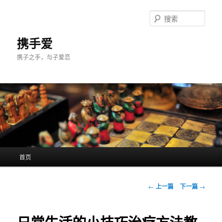
跳
至
搜
主
索
内
携手爱
容
携子之手，与子爱恋
区
域
主
首页
页
文
←
上一篇
下一篇
→
章
导
航