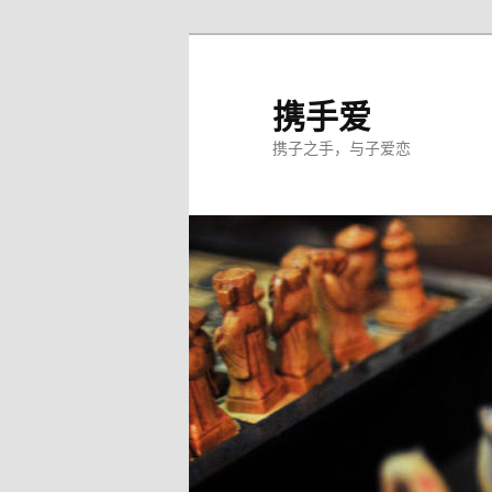
跳
至
主
携手爱
内
携子之手，与子爱恋
容
区
域