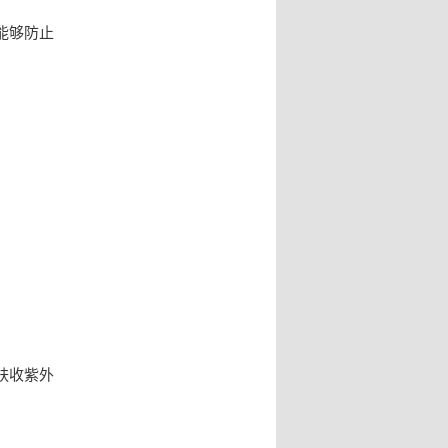
能够防止
。
肤收紫外