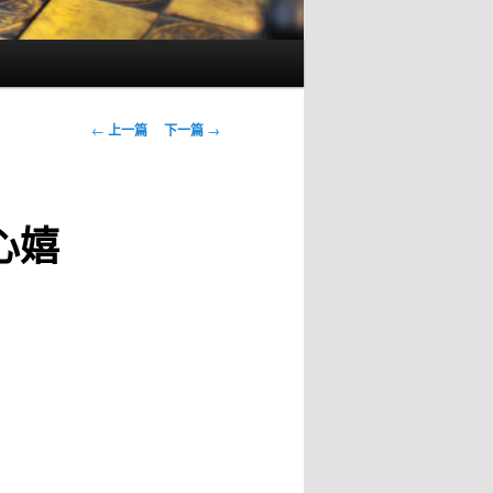
文
←
上一篇
下一篇
→
章
导
航
心嬉