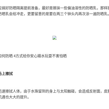
应搞好防晒隔离提前准备，最好是擦抹一些偏油溶性的防晒乳，那样
防晒乳会给冲走，更要留意的是要在两三个钟头内再次涂一遍防晒乳
如何防晒 4方式给你安心嬉水玩耍不害怕晒
马上擦拭
迅速擦拭人体，由于水珠留到的身上与太阳触碰，会造成反射面，皮
机遇也大大的提升。