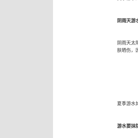
阴雨天游
阴雨天太
肤晒伤，
夏季游水
游水要抹