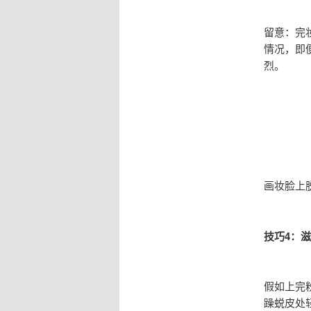
留意：完
情况，即
烈。
画妆脸上
技巧4：
假如上完
躁蜕皮处