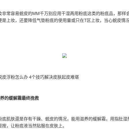
妆非常容易蜕皮的MM千万别应用干湿两用粉底这类的粉底品，那样
便是上妆，还要降低气垫粉底的使用量或只在T区上妆，当心蜕皮情
脱皮浮粉怎么办 4个技巧解决皮肤起皮难堪
滋养的缓解霜最终挽救
粉底肌肤還是存有干躁、蜕皮的情况，能用滋养的缓解霜，用指肚湿
轻按，让粉底液当然贴服在皮肤上。