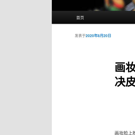
主
首页
页
发表于
2020年8月20日
画妆
决
画妆脸上