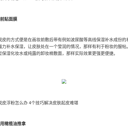
妆前贴面膜
蜕皮的方式便是在画妆前敷后带有例如波尿酸等高线保湿补水成份的
强力补水保湿，让皮肤处在一个莹润的情况，那样有利于粉妆的服帖
过保湿化妆水或纯露的卸妆棉敷面，那样实际效果更强更便捷。
脱皮浮粉怎么办 4个技巧解决皮肤起皮难堪
食用橄榄油推拿