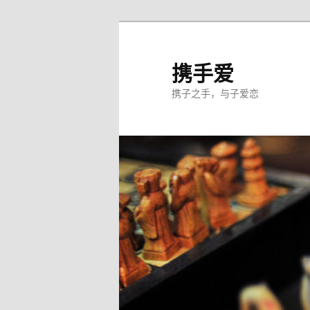
跳
至
主
携手爱
内
携子之手，与子爱恋
容
区
域