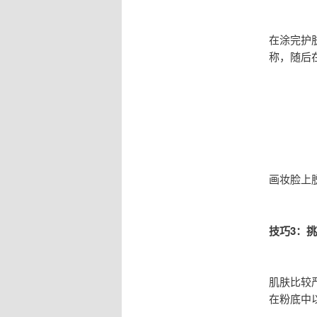
在涂完护
称，随后
画妆脸上
技巧3：
肌肤比较
在粉底中