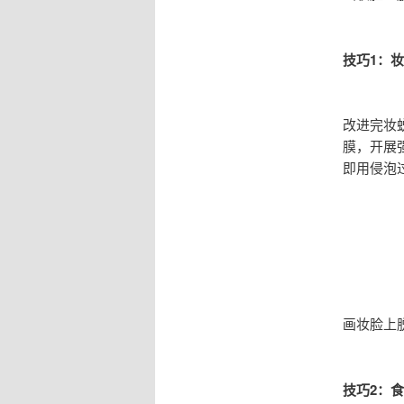
技巧1：
改进完妆
膜，开展
即用侵泡
画妆脸上
技巧2：