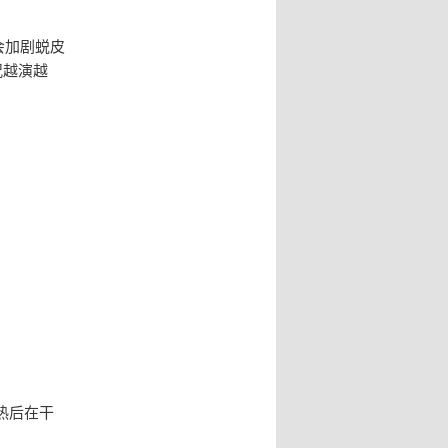
会加剧蜕皮
况越演越
热后在干