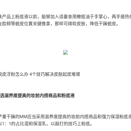
肤产品上粉底液以前，能够加入适量食用橄榄油于手掌心，两手搓热
在脸颊等蜕皮位置关键推拿，那样可绵软皮肤，降低干躁蜕皮。
脱皮浮粉怎么办 4个技巧解决皮肤起皮难堪
挑选滋养度提高的妆前内搭商品和粉底液
严重干躁的MM应当采用滋养度提高的妆前内搭商品和强力保湿粉底
以1：1的占比混和保湿乳，以敲打的技巧上粉底。