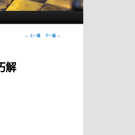
文
←
上一篇
下一篇
→
章
导
航
巧解