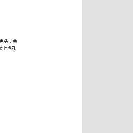
黑头便会
脸上毛孔