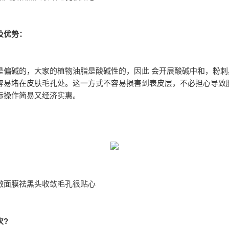
及优势：
是偏碱的，大家的植物油脂是酸碱性的，因此 会开展酸碱中和，粉刺
容易堵在皮肤毛孔处。这一方式不容易损害到表皮层，不必担心导致
际操作简易又经济实惠。
敷面膜祛黑头收敛毛孔很贴心
次?