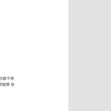
也都干得
能够 协