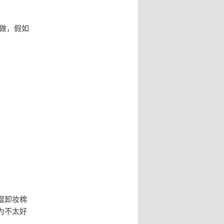
做，假如
湿卸妆棉
为不太好