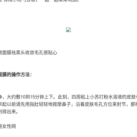
敷面膜祛黑头收敛毛孔很贴心
面膜的操作方法：
净，大约敷10到15分钟上下。此刻，四周粘上小苏打粉水溶液的皮肤
举起以前请先用指肚轻轻地按摩鼻子，沿着皮肤毛孔方位来肘节，那样
刺排出来。
丽女性网