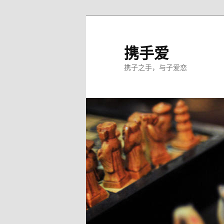
跳
至
主
携手爱
内
携子之手，与子爱恋
容
区
域