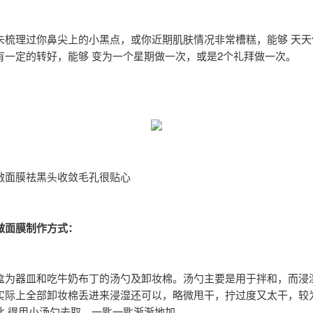
未梳理过你鼻尖上的小黑点，或你近期肌肤情况非常槽糕，能够 天天
有一定的转好，能够 变为一个星期做一次，或是2个礼拜做一次。
敷面膜祛黑头收敛毛孔很贴心
做面膜制作方式：
盒为器皿和吃牛奶布丁的汤勺及卸妆棉。汤勺主要是用于拌和，而浸
实际上全部卸妆棉丢进来浸湿还可以，略微甩干，拧过度又太干，较
此 得用小汤勺去取，一匙一匙渐渐地加。