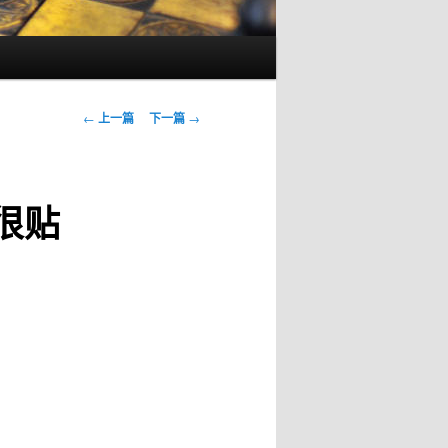
文
←
上一篇
下一篇
→
章
导
航
很贴