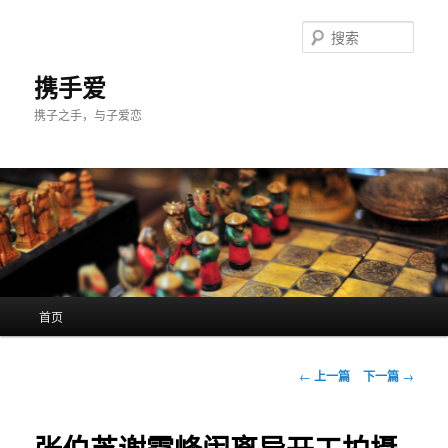
跳
至
搜
主
索
内
携手爱
容
携子之手，与子爱恋
区
域
主
首页
页
文
←
上一篇
下一篇
→
章
导
航