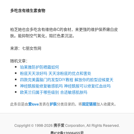
多吃含有维生素食物
柏芝她也会多吃含有维他命C的食材，来更强的维护保养嫩白皮
肤。能抑制空气氧化，阻拦色素沉淀。
来源：七丽女性网
随机文章：
珀莱雅防护防晒霜如何
粉底天天涂好吗 天天涂粉底的优点和害处
四款完美露脑门的发型DIY教程 解放你的脸型迎候夏天
神经酰胺能修复敏感肌吗 神经酰胺可以修复红血丝吗
欧芙兰归属于哪些级别 合适敏感肌肤吗
此条目是由
爱love
发表在
护肤
分类目录的。将
固定链接
加入收藏夹。
Copyright © 1998-2026
携手爱
Corporation, All Rights Reserved.
粤ICP备12006455号