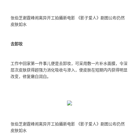
张伯芝谢霆峰闹离异开工拍攝新电影 《影子爱人》剧图公布仍然
皮肤如水
去卸妆
工作中回家第一件事儿便是去卸妆，可采用敷一片补水面膜，令深
层次皮肤获得超强力消化吸收与渗入，使皮肤在短期内内获得明显
改变，修复嫩白润白。
张伯芝谢霆峰闹离异开工拍攝新电影 《影子爱人》剧图公布仍然
皮肤如水