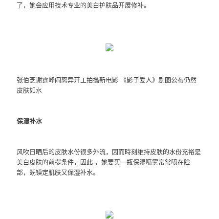
了，她会应用技术专业的美白护肤品开展修补。
张伯芝谢霆峰闹离异开工拍攝新电影 《影子爱人》剧图公布仍然
皮肤如水
保湿补水
风吹日晒后的皮肤水份很多外流，因而時刻维持皮肤的水份充裕是
美白皮肤的前提条件，因此 ，她要买一瓶保湿喷雾常常喷在脸
部，既镇定肌肤又保湿补水。