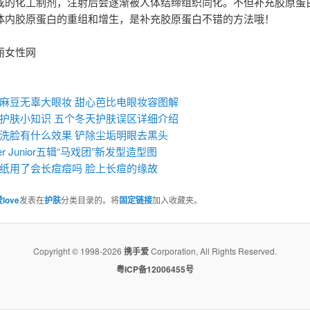
成的化工制剂，注射后会逐渐被人体结缔组织同化。不但补充胶原蛋
体内胶原蛋白的重组和增生，是补充胶原蛋白不错的方法哦！
丽女性网
：
麻豆无辜大眼妆 甜心芭比电眼妆容图解
护肤小知识 五个冬天护肤误区详细介绍
洗脸有什么效果 铲除尘垢明眼去黑头
per Junior五辑“马戏团”新发型造型图
纸用了会长痘痘吗 脸上长痘的缘故
love
发表在
护肤
分类目录的。将
固定链接
加入收藏夹。
Copyright © 1998-2026
携手爱
Corporation, All Rights Reserved.
粤ICP备12006455号