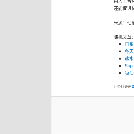
由人工合
还能促进
来源：七
随机文章
日系
冬天
盐水
Su
吸油
此条目是由
爱