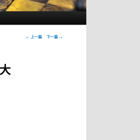
文
←
上一篇
下一篇
→
章
导
航
大