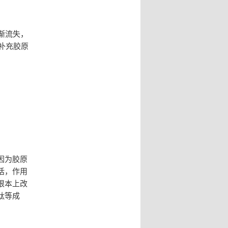
渐流失，
补充胶原
因为胶原
话，作用
根本上改
肽等成