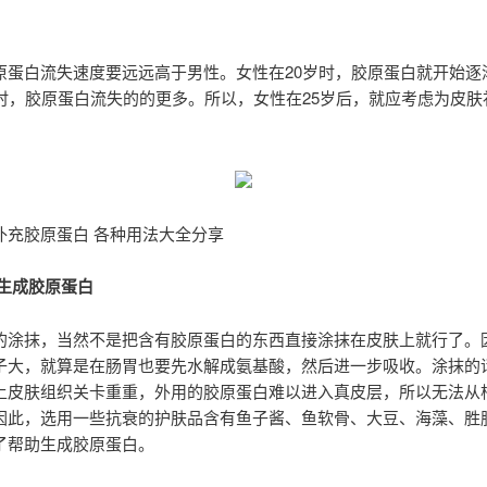
原蛋白流失速度要远远高于男性。女性在20岁时，胶原蛋白就开始逐
岁时，胶原蛋白流失的的更多。所以，女性在25岁后，就应考虑为皮肤
补充胶原蛋白 各种用法大全分享
助生成胶原蛋白
的涂抹，当然不是把含有胶原蛋白的东西直接涂抹在皮肤上就行了。
子大，就算是在肠胃也要先水解成氨基酸，然后进一步吸收。涂抹的
上皮肤组织关卡重重，外用的胶原蛋白难以进入真皮层，所以无法从
因此，选用一些抗衰的护肤品含有鱼子酱、鱼软骨、大豆、海藻、胜
了帮助生成胶原蛋白。