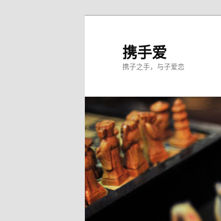
跳
至
主
携手爱
内
携子之手，与子爱恋
容
区
域