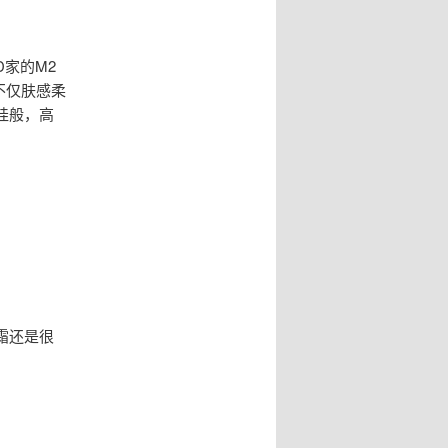
家的M2
不仅肤感柔
娃般，高
霜还是很