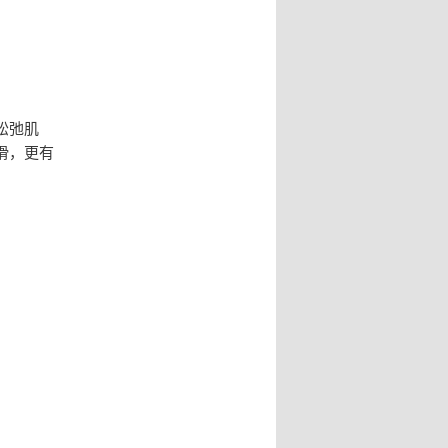
松弛肌
滑，更有