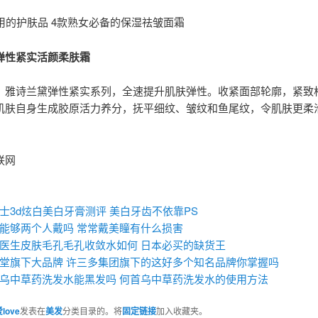
岁用的护肤品 4款熟女必备的保湿祛皱面霜
弹性紧实活颜柔肤霜
：雅诗兰黛弹性紧实系列，全速提升肌肤弹性。收紧面部轮廓，紧致
肌肤自身生成胶原活力养分，抚平细纹、皱纹和鱼尾纹，令肌肤更柔
联网
：
士3d炫白美白牙膏测评 美白牙齿不依靠PS
能够两个人戴吗 常常戴美瞳有什么损害
医生皮肤毛孔毛孔收敛水如何 日本必买的缺货王
堂旗下大品牌 许三多集团旗下的这好多个知名品牌你掌握吗
乌中草药洗发水能黑发吗 何首乌中草药洗发水的使用方法
love
发表在
美发
分类目录的。将
固定链接
加入收藏夹。