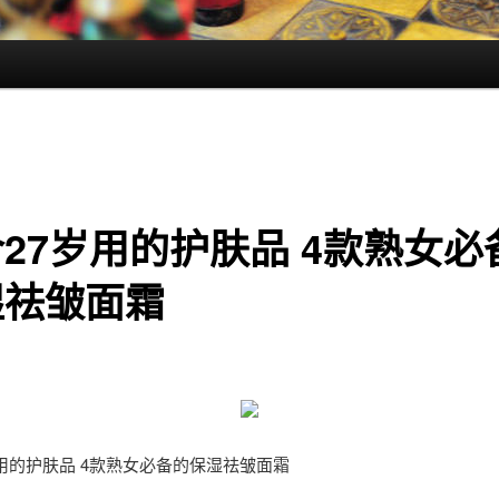
27岁用的护肤品 4款熟女必
湿祛皱面霜
用的
护肤
品 4款熟女必备的
保湿
祛皱
面霜