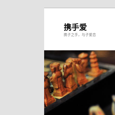
跳
至
主
携手爱
内
携子之手，与子爱恋
容
区
域