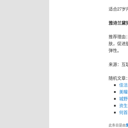
适合27
雅诗兰黛
推荐理由
肤，促进
弹性。
来源：互
随机文章
佳洁
美瞳
城野
资生
何首
此条目是由
爱