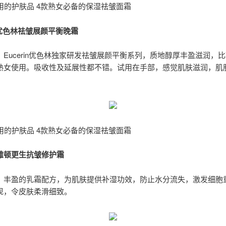
岁用的护肤品 4款熟女必备的保湿祛皱面霜
in 优色林祛皱展颜平衡晚霜
：Eucerin优色林独家研发祛皱展颜平衡系列，质地醇厚丰盈滋润，
熟女使用。吸收性及延展性都不错。试用在手部，感觉肌肤滋润，肌
岁用的护肤品 4款熟女必备的保湿祛皱面霜
雅顿更生抗皱修护霜
：丰盈的乳霜配方，为肌肤提供补湿功效，防止水分流失，激发细胞
现，令皮肤柔滑细致。