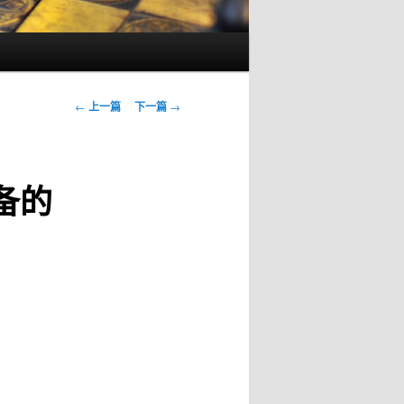
文
←
上一篇
下一篇
→
章
导
航
备的