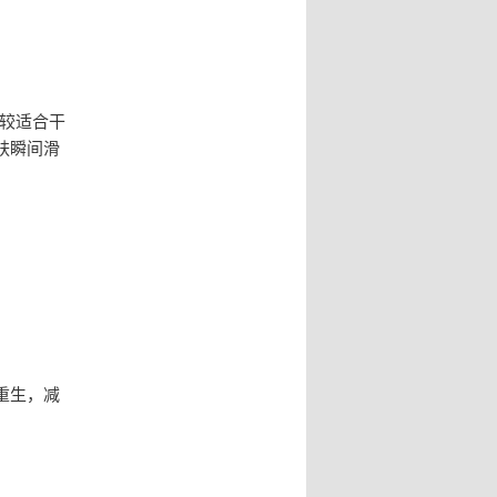
比较适合干
肤瞬间滑
重生，减