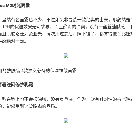
imes M2时光面霜
：虽然有名面霜也不少，不过如果非要选一款经典的出来，那必然是D
，12H的保湿效果无可挑剔，而且绝对的清爽，没有一丝丝油腻感，
而且肌肤略泛如瓷亚光，每次用过之后，照下镜子，都觉得像芭比娃
手感绝对一流。
岁用的护肤品 4款熟女必备的保湿祛皱面霜
青春晚间修护乳霜
：敷在脸上也不会很油腻，没有负重感，作为一款有针对性的抗老晚
的，能感受到这款晚霜的品质。