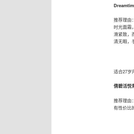
Dreamt
推荐理由
时光面霜
滑紧致，
清无暇，
适合27
倩碧活悦
推荐理由
有性价比