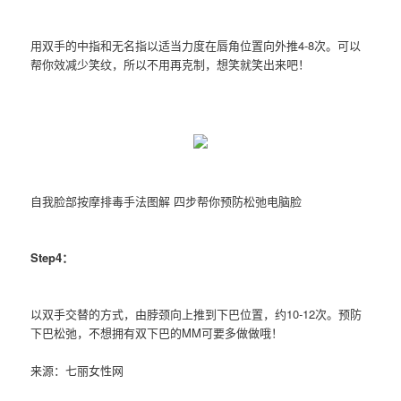
用双手的中指和无名指以适当力度在唇角位置向外推4-8次。可以
帮你效减少笑纹，所以不用再克制，想笑就笑出来吧！
自我脸部按摩排毒手法图解 四步帮你预防松弛电脑脸
Step4：
以双手交替的方式，由脖颈向上推到下巴位置，约10-12次。预防
下巴松弛，不想拥有双下巴的MM可要多做做哦！
来源：七丽女性网