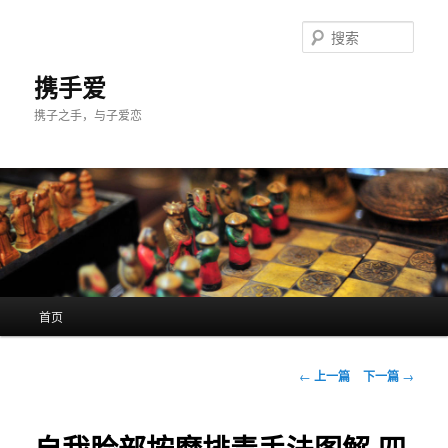
跳
至
搜
主
索
内
携手爱
容
携子之手，与子爱恋
区
域
主
首页
页
文
←
上一篇
下一篇
→
章
导
航