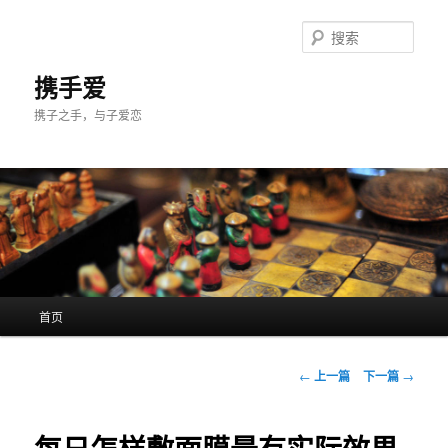
跳
至
搜
主
索
内
携手爱
容
携子之手，与子爱恋
区
域
主
首页
页
文
←
上一篇
下一篇
→
章
导
航