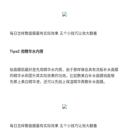
每日怎样敷面膜最有实际效果 五个小技巧让效大翻番
Tips2 用精华水内搭
贴面膜前最好是先用精华水内搭，由于那样做会具有流板补水面膜
的精华水和提升其实际效果的功效。比如敷美白补水面膜钱能够
先檫上美白精华液，还可以先拍上保湿精华再敷补水面膜。
每日怎样敷面膜最有实际效果 五个小技巧让效大翻番