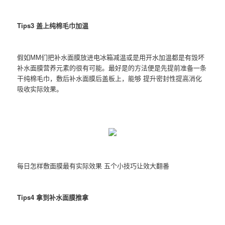
Tips3 盖上纯棉毛巾加温
假如MM们把补水面膜放进电冰箱减温或是用开水加温都是有毁坏
补水面膜营养元素的很有可能。最好是的方法便是先提前准备一条
干纯棉毛巾，敷后补水面膜后盖板上，能够 提升密封性提高消化
吸收实际效果。
每日怎样敷面膜最有实际效果 五个小技巧让效大翻番
Tips4 拿到补水面膜推拿