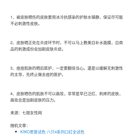
1、被皮肤晒伤的皮肤要用冰冷抗感染的护肤水镇静，保证尽可能
不必刺激性皮肤。
2、皮肤晒正处在炎症环节时，不可以马上敷美白补水面膜，白商
品的刺激成份会加剧皮肤炎症。
3、痘痘肌肤的晒后医护，一定要翻倍当心。還是以缓解无刺激性
的主导，先终止做去痘的医护。
4、皮肤晒伤的肌肤不可以画妆，非常是早已泛红、刺疼的皮肤，
画妆总是加剧皮肤的压力。
来源：七丽女性网
随机文章：
KIKO黑管试色 八只4系列口红全试色