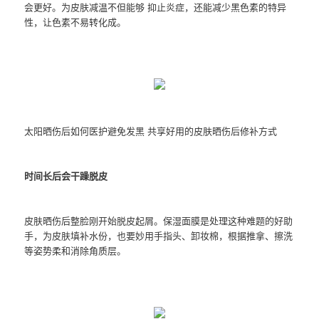
会更好。为皮肤减温不但能够 抑止炎症，还能减少黑色素的特异
性，让色素不易转化成。
太阳晒伤后如何医护避免发黑 共享好用的皮肤晒伤后修补方式
时间长后会干躁脱皮
皮肤晒伤后整脸刚开始脱皮起屑。保湿面膜是处理这种难题的好助
手，为皮肤填补水份，也要妙用手指头、卸妆棉，根据推拿、擦洗
等姿势柔和消除角质层。