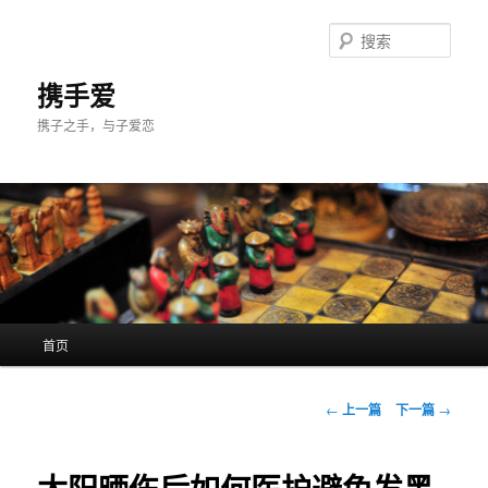
跳
至
搜
主
索
内
携手爱
容
携子之手，与子爱恋
区
域
主
首页
页
文
←
上一篇
下一篇
→
章
导
航