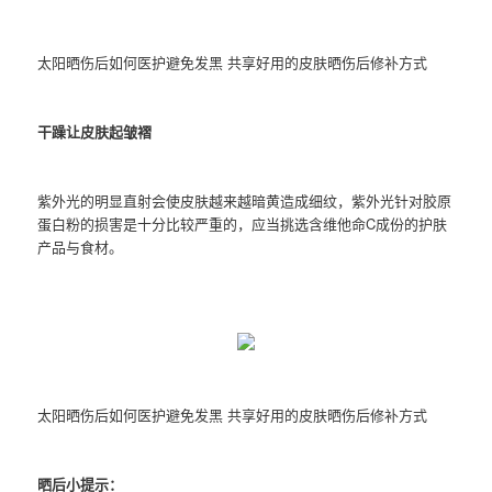
太阳晒伤后如何医护避免发黑 共享好用的皮肤晒伤后修补方式
干躁让皮肤起皱褶
紫外光的明显直射会使皮肤越来越暗黄造成细纹，紫外光针对胶原
蛋白粉的损害是十分比较严重的，应当挑选含维他命C成份的护肤
产品与食材。
太阳晒伤后如何医护避免发黑 共享好用的皮肤晒伤后修补方式
晒后小提示：