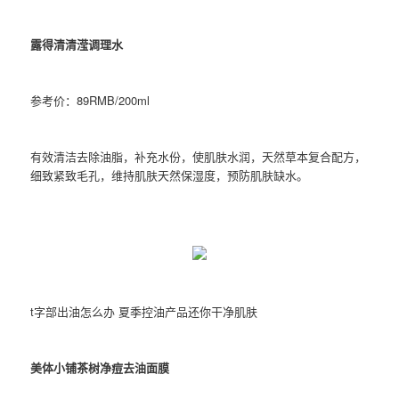
露得清清滢调理水
参考价：89RMB/200ml
有效清洁去除油脂，补充水份，使肌肤水润，天然草本复合配方，
细致紧致毛孔，维持肌肤天然保湿度，预防肌肤缺水。
t字部出油怎么办 夏季控油产品还你干净肌肤
美体小铺茶树净痘去油面膜