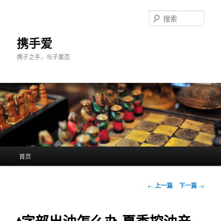
跳
至
搜
主
索
内
携手爱
容
携子之手，与子爱恋
区
域
主
首页
页
文
←
上一篇
下一篇
→
章
导
航