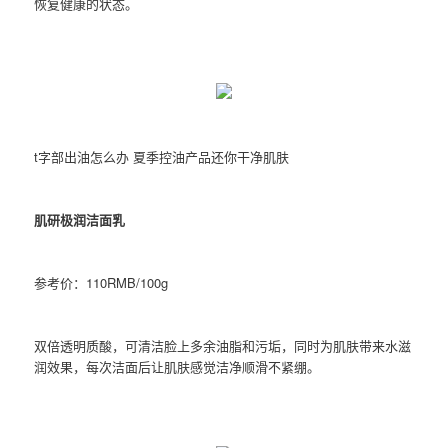
恢复健康的状态。
t字部出油怎么办 夏季控油产品还你干净肌肤
肌研极润洁面乳
参考价：110RMB/100g
双倍透明质酸，可清洁脸上多余油脂和污垢，同时为肌肤带来水滋
润效果，每次洁面后让肌肤感觉洁净顺滑不紧绷。