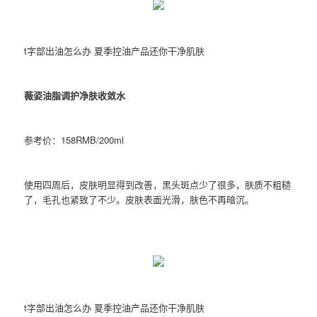
t字部出油怎么办 夏季控油产品还你干净肌肤
薇姿油脂调护净肤收敛水
参考价：158RMB/200ml
使用四周后，皮肤明显得到改善，黑头斑点少了很多，肤质不粗糙
了，毛孔也紧致了不少。皮肤表面光滑，肤色不再暗沉。
t字部出油怎么办 夏季控油产品还你干净肌肤