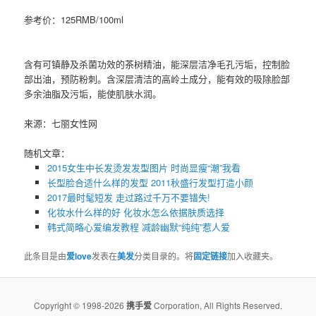
参考价：125RMB/100ml
含有可镇静及杀菌功效的茶树精油，能深层洁净毛孔污垢，控制脸
部出油，预防粉刺。含深层清洁的高岭土成分，能有效的吸除脸部
多余油脂及污垢，能使肌肤水润。
来源：七丽女性网
随机文章：
2015女生中长发烫发发型图片 时尚显瘦“潮”我看
长型脸合适什么样的发型 2011秋盛行发型打造小颜
2017最时髦短发 走过路过千万不要错失!
化妆水什么样的好 ​化妆水怎么依据肤质选择
韩式简略心爱编发教程 减龄幽默“纯纯”惹人爱
此条目是由
爱love
发表在
美发
分类目录的。将
固定链接
加入收藏夹。
Copyright © 1998-2026
携手爱
Corporation, All Rights Reserved.