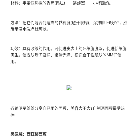
材料：半条快熟透的香蕉(捣烂)，一匙蜂蜜，一小杯酸奶。
方法：把它们混合到适当的黏稠度(避开眼周)，涂抹脸上5分钟，然
后用温水洗净就可以。
功效：具有收敛的作用。可促进皮表上的死细胞脱落，促进新细胞
再生。使皮肤瞬间滋润、嫩滑光泽，很适合干性肌肤的MM们使
用。
各路明星纷纷分享自已用的面膜，美容大王大s自制酒面膜最受热
捧
吴佩慈：西红柿面膜