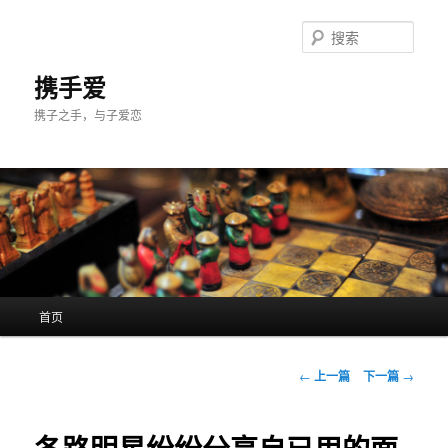
跳
至
搜
主
索
内
携手爱
容
携子之手，与子爱恋
区
域
主
首页
页
文
←
上一篇
下一篇
→
章
导
航