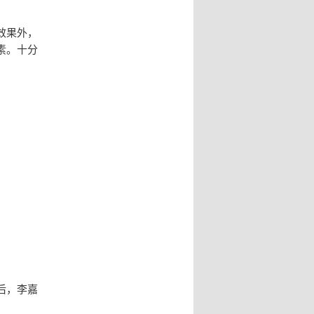
效果外，
素。十分
后，李嘉
。