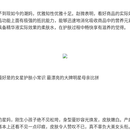
子到现如今的潮妈，优雅知性优雅十足。赵微表明，看好商品的实际
品功能上面有极强的抵抗能力，能够迅速地消化吸收商品中的营养元
具备精华液实际效果的柔肤水，在护肤过程中畅快享有滋养的觉得。
最好是的女星护肤小常识 最漂亮的大牌明星母亲比拼
的星妈，刚生小孩子绝不见松垮，身型曼妙容光焕发，皮肤嫩白。产
基本上还看不见一点印痕，皮肤令人赞叹不已，真不辜负大美女头衔