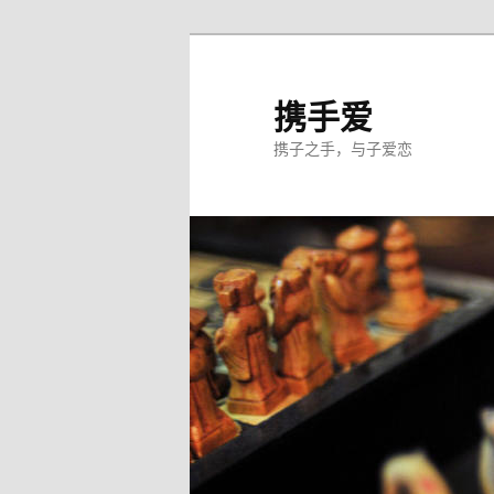
跳
至
主
携手爱
内
携子之手，与子爱恋
容
区
域