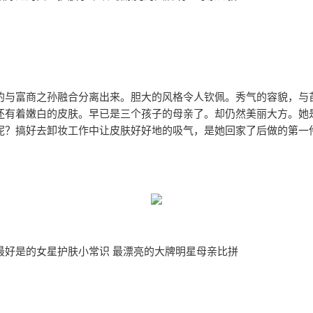
的与富商之孙融合分离出来。胆大的风格令人钦佩。秀气的容貌，与
还有着嫩白的皮肤。早已是三个孩子的母亲了。却仍然美丽大方。她
呢？搞好去卸妆工作中让皮肤好好地的吸气，是她回家了后做的第一
最好是的女星护肤小常识 最漂亮的大牌明星母亲比拼