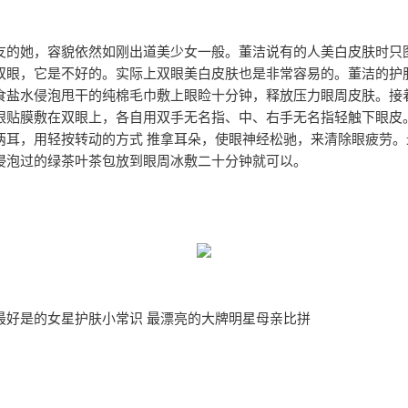
友的她，容貌依然如刚出道美少女一般。董洁说有的人美白皮肤时只
双眼，它是不好的。实际上双眼美白皮肤也是非常容易的。董洁的护
食盐水侵泡甩干的纯棉毛巾敷上眼睑十分钟，释放压力眼周皮肤。接
眼贴膜敷在双眼上，各自用双手无名指、中、右手无名指轻触下眼皮
两耳，用轻按转动的方式 推拿耳朵，使眼神经松驰，来清除眼疲劳。
侵泡过的绿茶叶茶包放到眼周冰敷二十分钟就可以。
最好是的女星护肤小常识 最漂亮的大牌明星母亲比拼