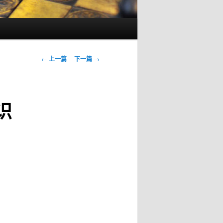
文
←
上一篇
下一篇
→
章
导
航
识