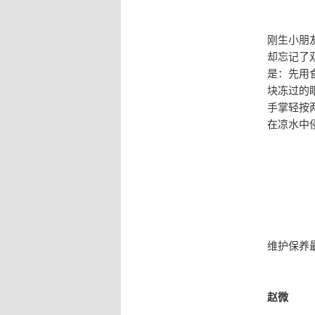
刚生小朋
却忘记了
是：先用
块冻过的
手掌轻按
在凉水中
维护保养
赵微