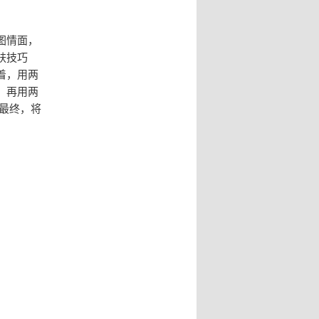
图情面，
肤技巧
着，用两
。再用两
最终，将