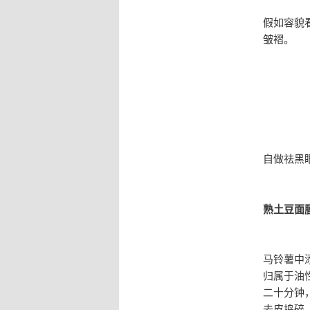
假如容貌
皱褶。
自做祛黑
熟土豆面
马铃薯中
归属于油
二十分钟
去皮捣碎