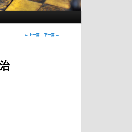
文
←
上一篇
下一篇
→
章
导
航
治