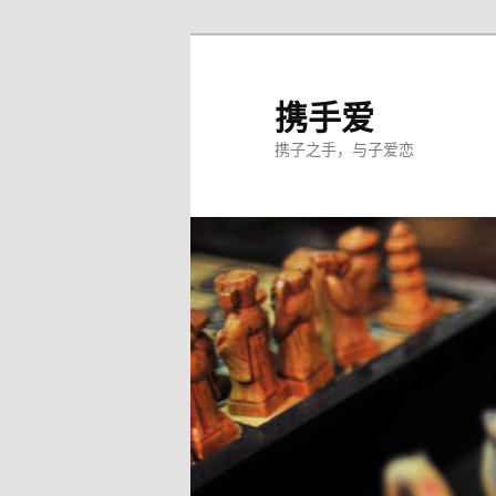
跳
至
主
携手爱
内
携子之手，与子爱恋
容
区
域