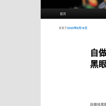
主
首页
页
发表于
2020年8月16日
自
黑
自做祛黑