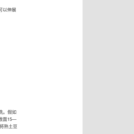
可以伸展
洗。假如
面15—
将熟土豆