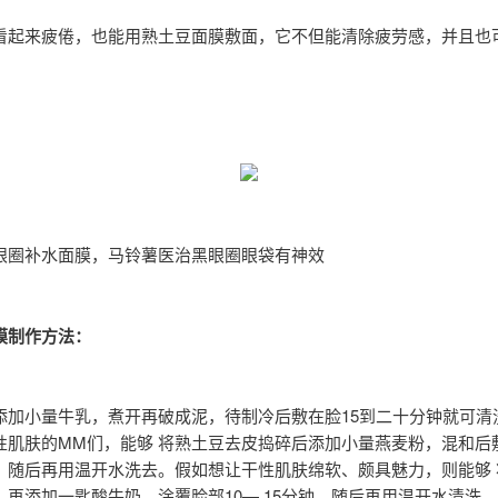
看起来疲倦，也能用熟土豆面膜敷面，它不但能清除疲劳感，并且也
眼圈补水面膜，马铃薯医治黑眼圈眼袋有神效
膜制作方法：
添加小量牛乳，煮开再破成泥，待制冷后敷在脸15到二十分钟就可清
性肌肤的MM们，能够 将熟土豆去皮捣碎后添加小量燕麦粉，混和后敷
，随后再用温开水洗去。假如想让干性肌肤绵软、颇具魅力，则能够 
，再添加一匙酸牛奶，涂覆脸部10— 15分钟，随后再用温开水清洗。