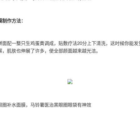
膜制作方法：
擀面配一整只生鸡蛋黄调成，贴敷疗法20分上下清洗，这时候你能发
解，肌肤也伸展了许多，使全部颜面越来越光洁。
眼圈补水面膜，马铃薯医治黑眼圈眼袋有神效