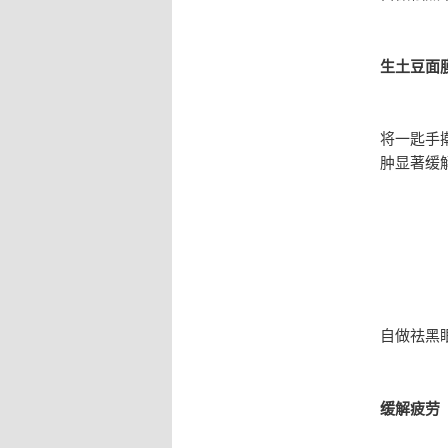
生土豆面
将一匙手
肿显著缓
自做祛黑
缓解疲劳