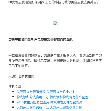
30女性皮肤暗沉如何调养 去斑的小技巧教你美白皮肤去黄美白。
旁氏无暇润白系列产品深层次去斑润白精华乳
一款祛斑美白的好商品，为皮肤产生无暇的风彩，合适面部的全部
皮肤应用来消除并降低色素斑，根据皮肤过敏检测，清润的秘方应
用后不油腻感。
来源：七丽女性网
随机文章：
美瞳可以带着睡觉吗 美瞳可以带几个小时
粉底液和粉底膏哪个好​ 粉底液和粉底膏有什么区别
2015女生方脸发型图片 时髦短发怎样搭都修颜
天然乐土眼影盘好用么 天然乐土眼影盘多少钱