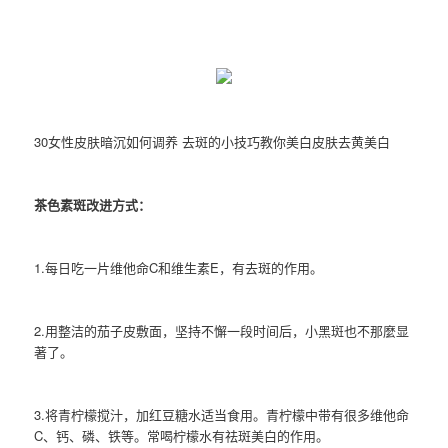
30女性皮肤暗沉如何调养 去斑的小技巧教你美白皮肤去黄美白
茶色素斑改进方式：
1.每日吃一片维他命C和维生素E，有去斑的作用。
2.用整洁的茄子皮敷面，坚持不懈一段时间后，小黑斑也不那麼显
著了。
3.将青柠檬搅汁，加红豆糖水适当食用。青柠檬中带有很多维他命
C、钙、磷、铁等。常喝柠檬水有祛斑美白的作用。