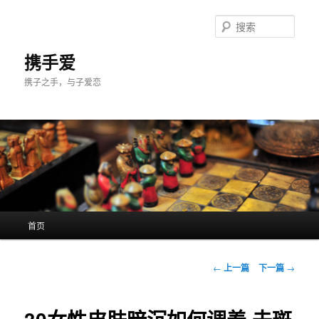
跳
至
搜
主
索
内
携手爱
容
携子之手，与子爱恋
区
域
主
首页
页
文
←
上一篇
下一篇
→
章
导
航