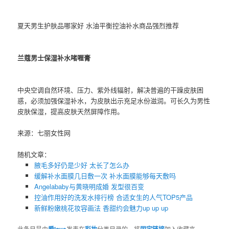
夏天男生护肤品哪家好 水油平衡控油补水商品强烈推荐
兰蔻男士保湿补水啫喱膏
中央空调自然环境、压力、紫外线辐射，解决普遍的干躁皮肤困
惑，必须加强保湿补水，为皮肤出示充足水份滋润。可长久为男性
皮肤保湿，提高皮肤天然屏障作用。
来源：七丽女性网
随机文章：
腋毛多好仍是少好 太长了怎么办
缓解补水面膜几日敷一次 补水面膜能够每天敷吗
Angelababy与黄晓明成婚 发型很百变
控油作用好的洗发水排行榜 合适女生的人气TOP5产品
新鲜粉嫩桃花妆容画法 香甜约会魅力up up up
此条目是由
爱love
发表在
彩妆
分类目录的。将
固定链接
加入收藏夹。