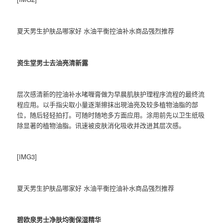
夏天男生护肤品哪家好 水油平衡控油补水商品强烈推荐
资生堂男士去油亮清新露
层次感清新的控油补水啫喱膏做为早晨肌肤护理程序流程的最终流
程应用。以手指尖取小量逐渐擦抹出現油亮及较多植物油脂的部
位，随后轻轻拍打。可随时随地多方面应用。涂用前先以卫生纸吸
除显著的植物油脂。讯速被皮肤消化吸收并改进其层次感。
[IMG3]
夏天男生护肤品哪家好 水油平衡控油补水商品强烈推荐
碧欧泉男士净肤均衡保湿精华