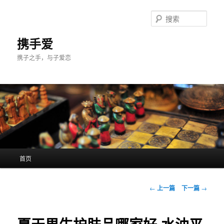
跳
至
搜
主
索
内
携手爱
容
携子之手，与子爱恋
区
域
主
首页
页
文
←
上一篇
下一篇
→
章
导
航