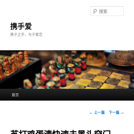
跳
至
搜
主
索
内
携手爱
容
携子之手，与子爱恋
区
域
主
首页
页
文
←
上一篇
下一篇
→
章
导
航