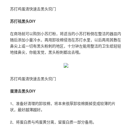
苏打鸡蛋清快速去黑头窍门
苏打祛黑头DIY
在商场就可以购到小苏打粉，将适当的小苏打粉倒在整洁的器皿内
随后添加小量冷水，再用卸妆棉侵泡在苏打水里，以后再用其敷在
鼻尖上或一切有黑头粉刺的地区，十分钟左能用整洁的卫生纸轻轻
地揉鼻尖，你能发觉，黑头粉刺都出去哦。
苏打鸡蛋清快速去黑头窍门
蛋清去黑头DIY
1、准备好清理的卸妆棉，将本来很厚卸妆棉撕掉变成较薄的片
状，最好越薄越好。
2、将蛋白质与鸡蛋黄分离，留蛋白质一部分备用。