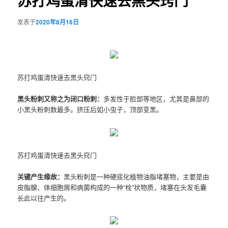
苏打鸡蛋清快速去黑头窍门
发表于
2020年8月16日
苏打鸡蛋清快速去黑头窍门
黑头粉刺又称之为闭口粉刺：
多发性于脸部等地区，尤其是鼻部的
小黑头粉刺数最多。挤压后如小虫子，顶部变黑。
苏打鸡蛋清快速去黑头窍门
关键产生缘故：
黑头粉刺是一种硬底化植物油脂堵塞物，主要是由
皮脂腺、体细胞屑和病菌构成的一种“栓”状物质，堵塞在头发毛囊
长此以往产生的。